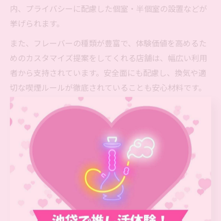
内、プライバシーに配慮した個室・半個室の設置などが
挙げられます。
また、フレーバーの種類が豊富で、体験価値を高めるた
めのカスタマイズ提案をしてくれる店舗は、幅広い利用
者から支持されています。安全面にも配慮し、換気や適
切な喫煙ルールが徹底されていることも安心材料です。
さらに、長時間の滞在がしやすいドリンクバー完備や、
静かなチル空間の提供など、居心地の良さを追求した店
舗が多いのも池袋エリアの魅力です。安心できるシーシ
ャ体験を求める方は、これらの特徴を参考に店舗選びを
行いましょう。
初めてのシーシャ探索を池袋駅で楽しむ秘訣
初めて池袋駅周辺でシーシャ探索を楽しむには、目的や