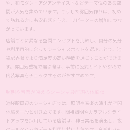
や、和モダン・アジアンテイストなどテーマ性のある空
初めてのシーシャ探索を池袋駅で楽しむ秘
間が人気を集めています。こうした雰囲気作りは、初め
訣
て訪れる方にも安心感を与え、リピーターの増加につな
心地よさを求めるなら池袋駅周辺のシーシャが
がっています。
おすすめ
店舗ごとに異なる空間コンセプトを比較し、自分の気分
シーシャで味わう池袋駅周辺の心地よい空
や利用目的に合ったシーシャスポットを選ぶことで、池
間
袋駅界隈でより満足度の高い時間を過ごすことができま
ソファ席や照明で選ぶシーシャの快適さと
す。雰囲気重視で選ぶ際は、事前に公式サイトやSNSで
は
内装写真をチェックするのがおすすめです。
池袋駅のシーシャ空間でくつろぎを実感す
る理由
照明や音楽が映えるシーシャ最前線の体験談
心地よさ重視のシーシャ選びを池袋駅で叶
池袋駅周辺のシーシャ店では、照明や音楽の演出が空間
える
体験を一段と引き立てます。間接照明やカラフルなライ
池袋駅周辺のシーシャで理想のリラックス
トアップを採用している店舗は、非日常感を演出し、夜
タイム
のチルタイムやデート利用に特に人気です。音楽もジャ