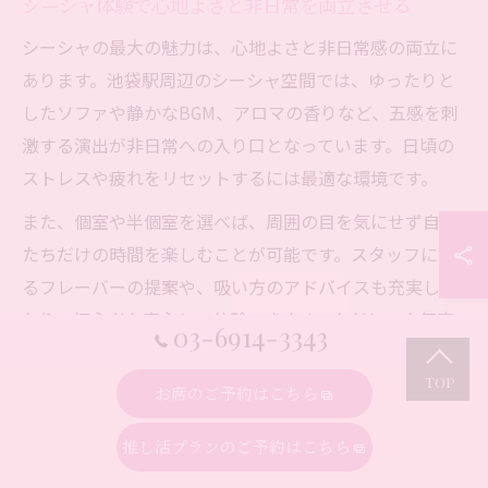
シーシャ体験で心地よさと非日常を両立させる
シーシャの最大の魅力は、心地よさと非日常感の両立に
あります。池袋駅周辺のシーシャ空間では、ゆったりと
したソファや静かなBGM、アロマの香りなど、五感を刺
激する演出が非日常への入り口となっています。日頃の
ストレスや疲れをリセットするには最適な環境です。
また、個室や半個室を選べば、周囲の目を気にせず自分
たちだけの時間を楽しむことが可能です。スタッフによ
るフレーバーの提案や、吸い方のアドバイスも充実して
おり、初心者も安心して体験できます。ただし、人気店
03-6914-3343
では混雑や予約必須の時間帯もあるため、事前の確認や
ネット予約の活用がおすすめです。こうした配慮が、快
お席のご予約はこちら
適なシーシャ体験を支えています。
推し活プランのご予約はこちら
チルタイムにおすすめの池袋駅シーシャ事情