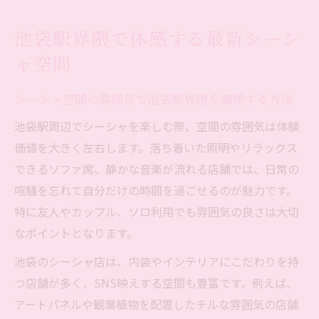
る
池袋駅界隈で体感する最新シーシ
シーシャ初心者も安心な池袋駅近の最新空
ャ空間
間事情
こだわりのシーシャ空間を池袋駅界隈で発
シーシャ空間の雰囲気で池袋駅界隈を満喫する方法
見するコツ
池袋駅周辺でシーシャを楽しむ際、空間の雰囲気は体験
初心者も安心できるシーシャ体験の選び方
価値を大きく左右します。落ち着いた照明やリラックス
シーシャ初体験でも安心な池袋駅周辺の選
できるソファ席、静かな音楽が流れる店舗では、日常の
び方
喧騒を忘れて自分だけの時間を過ごせるのが魅力です。
スタッフの対応で選ぶ池袋駅のシーシャ体
特に友人やカップル、ソロ利用でも雰囲気の良さは大切
験
なポイントとなります。
シーシャ初心者が池袋駅で重視すべきポイ
池袋のシーシャ店は、内装やインテリアにこだわりを持
ント
つ店舗が多く、SNS映えする空間も豊富です。例えば、
池袋駅界隈で安心できるシーシャの特徴と
アートパネルや観葉植物を配置したチルな雰囲気の店舗
は