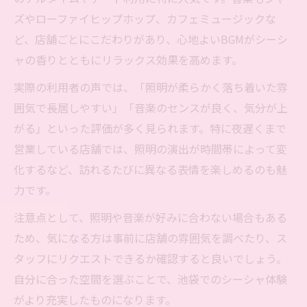
ズやローファイヒップホップ、カフェミュージックな
独自の雰囲気を満喫できる池袋のシーシャ探訪
ど、店舗ごとにこだわりがあり、心地よいBGMがシーシ
池袋で出会う個性豊かなシーシャ空間を探
ャの香りとともにリラックス効果を高めます。
求
シーシャ好きが語る池袋駅周辺の雰囲気の
実際の利用者の声では、「照明が柔らかく落ち着いた雰
魅力
囲気で長居しやすい」「音楽のセンスが良く、気分が上
がる」といった評価が多く見られます。特に夜遅くまで
池袋のシーシャ空間で自分だけの時間を楽
営業している店舗では、照明の演出が時間帯によって変
しむ
化するなど、訪れるたびに異なる表情を楽しめるのも魅
雰囲気重視のシーシャ探しを池袋駅で実現
力です。
推し活にも最適な池袋のシーシャ空間を体
注意点として、照明や音楽が好みに合わない場合もある
験
ため、気になる方は事前に店舗の雰囲気を調べたり、ス
シーシャで過ごす理想のチルタイムとは何か
タッフにリクエストできるか確認すると良いでしょう。
池袋駅周辺で叶うシーシャの理想的なチル
自分に合った空間を選ぶことで、池袋でのシーシャ体験
時間
がより充実したものになります。