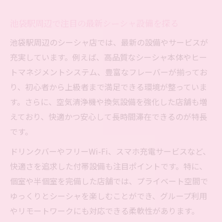
自分らしく過ごせるシーシャ空間のポイン
ト
池袋駅周辺で注目の最新シーシャ設備を探る
シーシャ体験で心地よさと非日常を両立さ
池袋駅周辺のシーシャ店では、最新の設備やサービスが
せる
充実しています。例えば、高品質なシーシャ本体やヒー
チルタイムにおすすめの池袋駅シーシャ事
トマネジメントシステム、豊富なフレーバーが揃ってお
情
り、初心者から上級者まで満足できる環境が整っていま
シーシャ好きが語る池袋駅の理想的な過ご
す。さらに、空気清浄機や換気設備を強化した店舗も増
し方
えており、快適かつ安心して長時間滞在できるのが特長
自分らしいシーシャ空間を池袋駅周辺で比較す
です。
る
ドリンクバーやフリーWi-Fi、スマホ充電サービスなど、
池袋駅エリアで自分に合うシーシャ空間を
快適さを追求した付帯設備も注目ポイントです。特に、
比較
個室や半個室を完備した店舗では、プライベート空間で
雰囲気や滞在しやすさで選ぶシーシャ空間
ゆっくりとシーシャを楽しむことができ、グループ利用
シーシャ体験を目的別で池袋駅周辺で選ぶ
やリモートワークにも対応できる柔軟性があります。