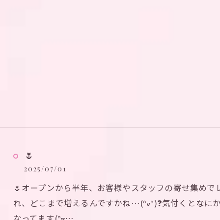
推し活プランのご予約はこちら
推し活プランのご予約はこちら
🌷
2025/07/01
🌷オープンから半年、お客様やスタッフの寄せ集めでレ
れ、どこまで増えるんですかね…(ᐢᢦᐢ)❓気付くとな
なってます(ᐢᢦ…