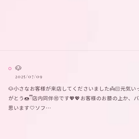
🐶
2025/07/09
🐶小さなお客様が来店してくださいました👼🏻‎元
がとう🍩ྀི店内同伴🉑です💖💖お客様のお膝の上
思います🤍ソフ…