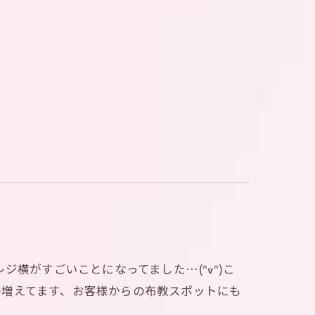
ジ横がすごいことになってました…(ᐢᢦᐢ)こ
にか増えてます、お客様からの布教スポットにも