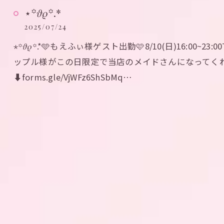
⋆꙳𝜗𝜚꙳.*‬
2025/07/24
⋆꙳𝜗𝜚꙳.*‬🩵もえふぃ様ゲスト出勤🩷8/10(日)16:00~
ップル様がこの日限定で当店のメイドさんになってくれ
⬇️forms.gle/VjWFz6ShSbMq…