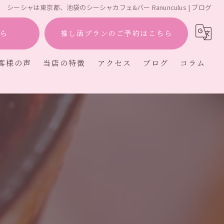
シーシャは東京都、池袋のシーシャカフェ&バー Ranunculus | ブログ
ら
推し活プランのご予約はこちら
客様の声
当店の特徴
アクセス
ブログ
コラム
ー