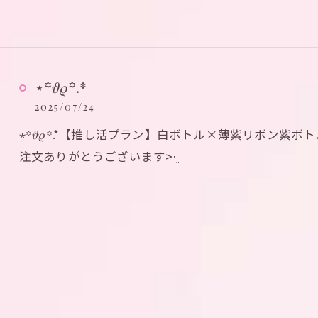
⋆꙳𝜗𝜚꙳.*‬
2025/07/24
⋆꙳𝜗𝜚꙳.*‬【推し活プラン】白ボトル×薄紫リボン紫
注文ありがとうございます>·̫