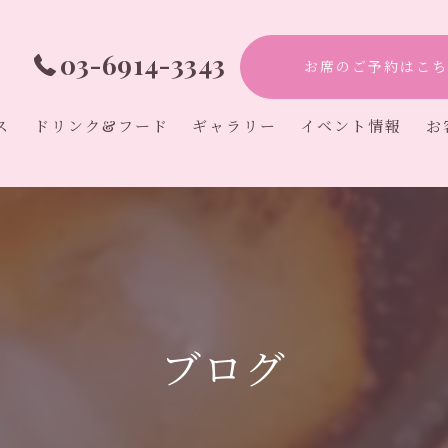
03-6914-3343
お席のご予約はこち
ス
ドリンク&フード
ギャラリー
イベント情報
お
アフタヌーンティ
カフェ
オタ活
初心者
推し活
ブログ