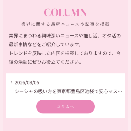
COLUMN
業界に関する最新ニュースや記事を掲載
2026/07/31
業界にまつわる興味深いニュースや推し活、オタ活の
シーシャの金賞受賞店を池袋で探す推し活おすすめ最新ガイド
最新事情などをご紹介しています。
2026/08/07
トレンドを反映した内容を掲載しておりますので、今
シーシャでリラクゼーションを叶える池袋駅周辺静かな大人空間の選び方
後の活動にぜひお役立てください。
2026/08/06
シーシャ発展が進む池袋で変わる街の今と安心して楽しむ最新スポット事情
2026/08/05
シーシャの吸い方を東京都豊島区池袋で安心マスター初心者が失敗しないポイント徹底解説
2026/08/03
コラムへ
シーシャと雷鳴を満喫できる池袋駅周辺スポット選びの決定版
2026/07/31
シーシャの金賞受賞店を池袋で探す推し活おすすめ最新ガイド