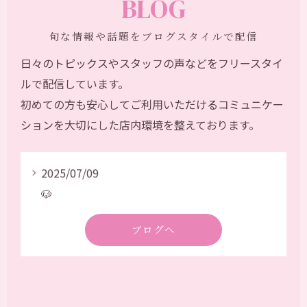
BLOG
旬な情報や話題をブログスタイルで配信
2025/07/01
日々のトピックスやスタッフの声などをフリースタイ
🌷
ルで配信しています。
2025/07/24
初めての方も安心してご利用いただけるコミュニケー
⋆꙳𝜗𝜚꙳.*‬
ションを大切にした店内環境を整えております。
2025/07/24
⋆꙳𝜗𝜚꙳.*‬
2025/07/09
🐶
2025/07/01
ブログへ
🌷
2025/07/24
⋆꙳𝜗𝜚꙳.*‬