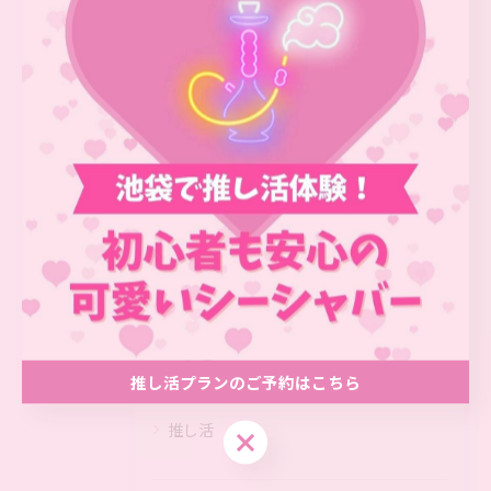
関連タグ
#池袋
#シーシャ
カテゴリー
Categories
全てのカテゴリー
アフタヌーンティー
カフェ
オタ活
推し活プランのご予約はこちら
初心者
推し活
推し活プランのご予約はこちら