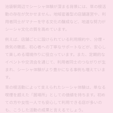
地
池袋駅周辺でシーシャ体験が深まる背景には、草の根活
池袋のシーシャ空間作りと草の根ムーブメ
動の存在が欠かせません。地域密着型の店舗運営や、利
ント
用者同士がマナーを守る文化の醸成など、地道な努力が
池袋駅エリアで進むシーシャ空間の新提案
シーシャ文化の質を高めています。
効率よく探す池袋駅エリアのシーシャ情報
例えば、店舗ごとに設けられている利用規約や、分煙・
池袋駅で効率的にシーシャ情報を探すコツ
換気の徹底、初心者への丁寧なサポートなどが、安心し
草の根で広がる池袋シーシャ最新情報の集
て楽しめる環境作りに役立っています。また、定期的な
め方
イベントや交流会を通じて、利用者同士のつながりが生
池袋駅周辺でシーシャを無駄なく楽しむ方
まれ、シーシャ体験がより豊かになる事例も増えていま
法
す。
池袋駅エリアのシーシャ選びで大切なポイ
草の根活動によって支えられたシーシャ体験は、単なる
ント
喫煙を超えた「居場所」としての価値を持ちます。初め
安心して選べる池袋駅近くのシーシャ情報
ての方や女性一人でも安心して利用できる店が多いの
源
も、こうした活動の成果と言えるでしょう。