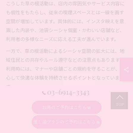
こうした草の根活動は、店内の雰囲気やサービス内容に
も個性をもたらし、従来の喫煙スペースとは一線を画す
空間が増加しています。具体的には、インスタ映えを意
識した内装や、池袋シーシャ個室・かわいい店舗など、
利用者の多様なニーズに応える工夫が進んでいます。
一方で、草の根活動によるシーシャ空間の拡大には、地
域住民との共存やルール遵守などの注意点もあります。
利用時には、マナーや店舗ごとの規約を守ることが、安
心して快適な体験を持続させるポイントとなっていま
す。
03-6914-3343
池袋駅周辺で進化するシーシャ空間の魅力分析
お席のご予約はこちら
池袋駅周辺のシーシャ空間は、単なる喫煙所や夜の遊び
推し活プランのご予約はこちら
場にとどまりません。草の根活動の波を受け、心地よい
チルタイムやコミュニティの場として進化しています。