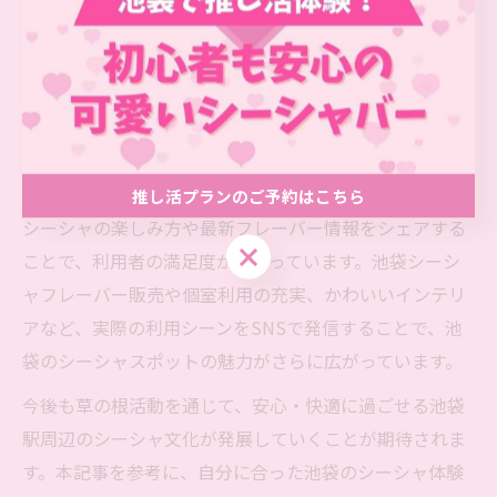
池袋駅周辺のシーシャ文化がここまで広がった背景に
は、地道な草の根活動の力があります。地域密着型の店
舗がSNSや口コミを通じて情報発信を続け、ユーザー同
士の交流やイベント開催など、独自のコミュニティ形成
が進んでいます。
例えば、常連客が初心者を案内したり、店舗スタッフが
推し活プランのご予約はこちら
シーシャの楽しみ方や最新フレーバー情報をシェアする
推し活プランのご予約はこちら
ことで、利用者の満足度が高まっています。池袋シーシ
ャフレーバー販売や個室利用の充実、かわいいインテリ
アなど、実際の利用シーンをSNSで発信することで、池
袋のシーシャスポットの魅力がさらに広がっています。
今後も草の根活動を通じて、安心・快適に過ごせる池袋
駅周辺のシーシャ文化が発展していくことが期待されま
す。本記事を参考に、自分に合った池袋のシーシャ体験