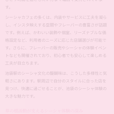
池袋駅周辺のシーシャで草の根活動と出会
す。
う方法
シーシャカフェの多くは、内装やサービスに工夫を凝ら
シーシャ初心者におすすめの池袋チルスポ
し、インスタ映えする空間やフレーバーの豊富さが話題
ット紹介
です。例えば、かわいい装飾や個室、リーズナブルな価
池袋駅でシーシャを初体験する際のポイン
格設定など、利用者のニーズに応じた店舗選びが可能で
ト解説
す。さらに、フレーバーの販売やシーシャの体験イベン
安心して過ごせる池袋のシーシャ店選びの
トなども開催されており、初心者でも安心して楽しめる
コツ
工夫が目立ちます。
草の根で変わる池袋のシーシャ空間づくり
池袋駅のシーシャ文化の醍醐味は、こうした多様性と気
草の根活動が彩る池袋駅の新シーシャ空間
軽さにあります。駅周辺で自分のスタイルに合った店を
事情
見つけ、快適に過ごせることが、池袋のシーシャ体験の
池袋駅周辺で進化するシーシャ空間の魅力
大きな魅力です。
分析
シーシャと草の根活動で変わる池袋の居心
草の根活動が支えるシーシャ体験の深み