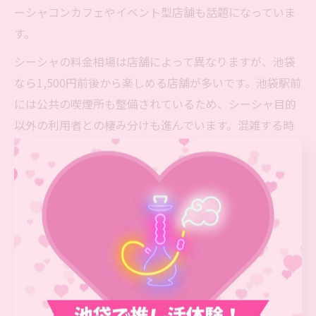
ーシャコンカフェやイベント型店舗も話題になっていま
す。
シーシャの料金相場は店舗によって異なりますが、池袋
なら1,500円前後から楽しめる店舗が多いです。池袋駅前
には公共の喫煙所も整備されているため、シーシャ目的
以外の利用者との棲み分けも進んでいます。混雑する時
間帯や週末は予約が推奨されますが、平日昼間は比較的
ゆったりと過ごせるのも特徴です。
池袋の繁華街という立地を活かし、買い物や映画鑑賞の
合間に立ち寄るなど、日常の中に自然にシーシャ体験を
組み込める点も魅力です。多様なシーンで活用できる池
袋のシーシャ文化を、ぜひ一度体験してみてください。
草の根活動が支える池袋シーシャの魅力発信