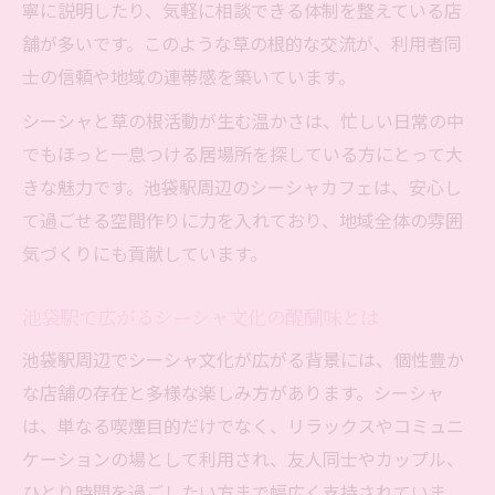
チルな時間を演出する池袋のシーシャ体験
寧に説明したり、気軽に相談できる体制を整えている店
池袋で叶えるシーシャとチルなひとときの
舗が多いです。このような草の根的な交流が、利用者同
過ごし方
士の信頼や地域の連帯感を築いています。
シーシャ体験が生む池袋駅周辺の癒し空間
シーシャと草の根活動が生む温かさは、忙しい日常の中
を探る
でもほっと一息つける居場所を探している方にとって大
池袋駅で楽しむシーシャと草の根活動の融
きな魅力です。池袋駅周辺のシーシャカフェは、安心し
合体験
て過ごせる空間作りに力を入れており、地域全体の雰囲
心地よいシーシャ空間でチルタイムを池袋
気づくりにも貢献しています。
で満喫
池袋駅で広がるシーシャ文化の醍醐味とは
池袋のシーシャ体験で感じる新しいくつろ
ぎの形
池袋駅周辺でシーシャ文化が広がる背景には、個性豊か
な店舗の存在と多様な楽しみ方があります。シーシャ
シーシャ初心者も安心の池袋駅近くの楽しみ方
は、単なる喫煙目的だけでなく、リラックスやコミュニ
シーシャ初心者が池袋駅で安心して楽しむ
ケーションの場として利用され、友人同士やカップル、
コツ
ひとり時間を過ごしたい方まで幅広く支持されていま