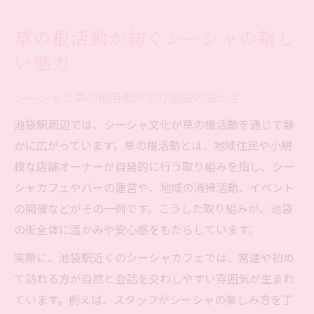
池袋のシーシャと草の根活動の魅力的な関
草の根活動が紡ぐシーシャの新し
係
い魅力
池袋駅周辺で感じるシーシャ文化の広がり
池袋駅周辺に根付くシーシャ文化の特徴を
シーシャと草の根活動が生む池袋の温かさ
解説
池袋駅周辺では、シーシャ文化が草の根活動を通じて静
シーシャがつなぐ池袋駅の夜遊びと草の根
かに広がっています。草の根活動とは、地域住民や小規
の力
模な店舗オーナーが自発的に行う取り組みを指し、シー
池袋で感じるシーシャ文化の広がりと安心
シャカフェやバーの運営や、地域の清掃活動、イベント
感
の開催などがその一例です。こうした取り組みが、池袋
シーシャ体験が広がる池袋駅周辺の今に注
の街全体に温かみや安心感をもたらしています。
目
実際に、池袋駅近くのシーシャカフェでは、常連や初め
草の根活動が支える池袋シーシャの魅力発
て訪れる方が自然と会話を交わしやすい雰囲気が生まれ
信
ています。例えば、スタッフがシーシャの楽しみ方を丁