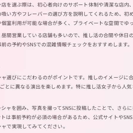
推し活女子が活用する池袋シーシャの魅力
ャ店を選ぶ際は、初心者向けのサポート体制や清潔な店内
池袋シーシャの24時間営業が人気の理由
の吸い方やフレーバーの選び方を説明してくれるため、初
時間帯別に楽しむ池袋シーシャ推し活術
や個室利用が可能な場合が多く、プライベートな空間でゆ
、昼間営業している店舗も多いので、推し活の合間や休日
前の予約やSNSでの混雑情報チェックをおすすめします。
ス
シャ選びにこだわるのがポイントです。推しのイメージに
舗ごとに異なる演出を楽しめます。特に推し活女子から人
シャを囲み、写真を撮ってSNSに投稿したことで、さら
トは事前予約が必須の場合があるため、公式サイトやSN
シャで実現してみてください。