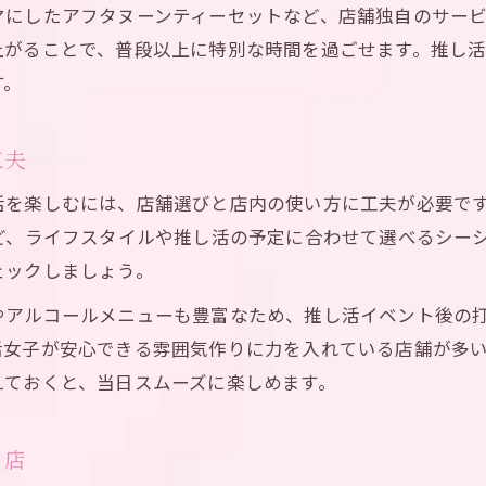
マにしたアフタヌーンティーセットなど、店舗独自のサー
池袋シーシャの初心者向けサービス徹底解説
上がることで、普段以上に特別な時間を過ごせます。推し
推し活女子が安心できるシーシャ利用法紹介
す。
池袋シーシャでリラックス推し時間を楽しむ方法
推し活向けフレーバー選びに役立つ区別法
工夫
池袋シーシャで推しカラーに合うフレーバー探し
活を楽しむには、店舗選びと店内の使い方に工夫が必要で
推し活女子のためのシーシャフレーバー区別術
ど、ライフスタイルや推し活の予定に合わせて選べるシー
個性派フレーバーで推し活を盛り上げる方法
ェックしましょう。
推し活プランのご予約はこちら
推し活プランのご予約はこちら
シーシャフレーバー選びを楽しむ推し活コツ
やアルコールメニューも豊富なため、推し活イベント後の
池袋シーシャで話題のフレーバー区別ポイント
女子が安心できる雰囲気作りに力を入れている店舗が多い
24時間使える池袋シーシャの魅力を深掘り
えておくと、当日スムーズに楽しめます。
池袋24時間シーシャで推し活時間を自由に
深夜も安心な池袋シーシャで推し活満喫
ャ店