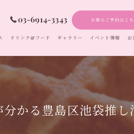
03-6914-3343
お席のご予約はこち
ス
ドリンク&フード
ギャラリー
イベント情報
お
アフタヌーンティ
カフェ
オタ活
初心者
推し活
が分かる豊島区池袋推し