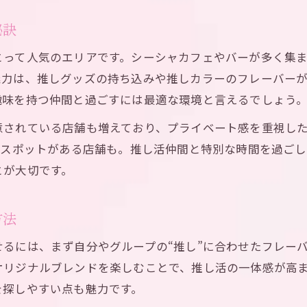
雰囲気重視のシーシャ店で推し活体験を新発見
秘訣
推しグッズが映える池袋シーシャの工夫とは
とって人気のエリアです。シーシャカフェやバーが多く集
池袋シーシャで個性を楽しむ推し活女子の選択
魅力は、推しグッズの持ち込みや推しカラーのフレーバー
推し活に最適な池袋シーシャの雰囲気活用術
趣味を持つ仲間と過ごすには最適な環境と言えるでしょう
推し活女子必見のシーシャ体験とは
意されている店舗も増えており、プライベート感を重視し
推し活女子に人気の池袋シーシャ体験談
トスポットがある店舗も。推し活仲間と特別な時間を過ご
シーシャで特別な推し活を実現する方法
とが大切です。
池袋のシーシャ空間が推し活に選ばれる理由
推し活女子が注目するシーシャ店の特徴
方法
池袋シーシャで楽しむ推しカラー演出術
るには、まず自分やグループの“推し”に合わせたフレー
シーシャ初心者も安心な池袋の空間利用ガイド
オリジナルブレンドを楽しむことで、推し活の一体感が高
シーシャ初心者が池袋で安心して過ごすコツ
を探しやすい点も魅力です。
個室や快適空間で推し活できるシーシャ店選び