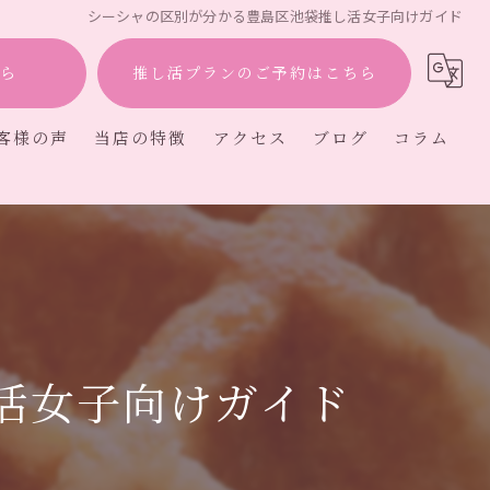
シーシャの区別が分かる豊島区池袋推し活女子向けガイド
ら
推し活プランのご予約はこちら
客様の声
当店の特徴
アクセス
ブログ
コラム
ー
活女子向けガイド