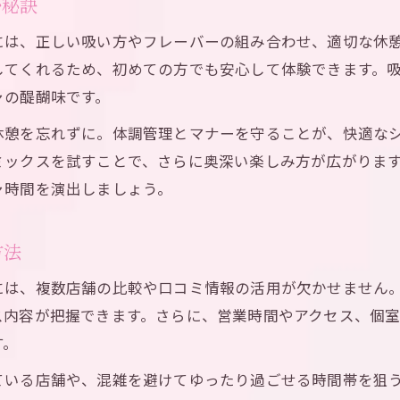
む秘訣
シーシャ最新トレンドを池袋駅で味わう方法
には、正しい吸い方やフレーバーの組み合わせ、適切な休
東口西口のシーシャ事情を徹底リサーチ
してくれるため、初めての方でも安心して体験できます。
池袋駅で流行のシーシャスタイルを楽しむ
ャの醍醐味です。
シーシャ最新スタイルの違いを池袋で比較
休憩を忘れずに。体調管理とマナーを守ることが、快適な
ミックスを試すことで、さらに奥深い楽しみ方が広がりま
ャ時間を演出しましょう。
方法
は、複数店舗の比較や口コミ情報の活用が欠かせません。
ス内容が把握できます。さらに、営業時間やアクセス、個
す。
ている店舗や、混雑を避けてゆったり過ごせる時間帯を狙