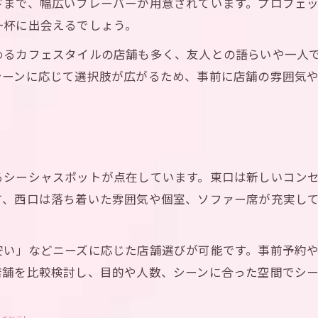
ドまで、幅広いフレーバーが用意されています。プロフェ
シーシャでヲタ活を充実させる池袋駅の提案
一杯に出会えるでしょう。
池袋駅でヲタ活とシーシャを両立する方法
めるカフェスタイルの店舗も多く、友人との語らいや一人
プロが教えるシーシャ×ヲタ活の過ごし方
シーンに応じて選択肢が広がるため、事前に店舗の雰囲気
シーシャを楽しむヲタ活合間の池袋駅活用術
池袋駅でヲタ活とシーシャを楽しむコツ
喫煙スポットから繋がる池袋シーシャの楽しみ方
さ
池袋駅喫煙スポット活用でシーシャ体験向上
シーシャスポットが点在しています。東口は新しいコンセ
シーシャと喫煙スポットを上手に組み合わせる
推し活プランのご予約はこちら
推し活プランのご予約はこちら
方、西口は落ち着いた雰囲気や個室、ソファー席が充実し
喫煙所から始める池袋駅シーシャの楽しみ方
池袋駅の喫煙環境とシーシャ体験の関係性
安い」などニーズに応じた店舗選びが可能です。事前予約
シーシャ愛好家向け池袋駅喫煙スポット案内
店舗を比較検討し、目的や人数、シーンに合った空間でシ
東口西口のシーシャ最新スタイル完全解説
池袋駅東口西口でシーシャの最新スタイル体験