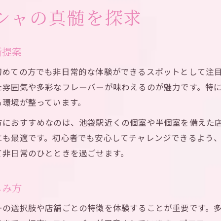
プロが勧める池袋シーシャ体験の極意
シャの真髄を探求
プロ目線で選ぶ池袋駅シーシャの楽しみ方
シーシャ体験を格上げする池袋駅でのコツ
新提案
池袋シーシャを満喫するためのプロ流ポイント
初めての方でも非日常的な体験ができるスポットとして注
池袋駅でシーシャを極めるプロのアドバイス
た雰囲気や多彩なフレーバーが味わえるのが魅力です。特
シーシャを深く味わう池袋駅のプロ流テクニック
る環境が整っています。
個室も選べる池袋駅のシーシャ空間案内
方におすすめなのは、池袋駅近くの個室や半個室を備えた
シーシャ個室で快適に過ごす池袋駅の過ごし方
にも最適です。初心者でも安心してチャレンジできるよう
池袋駅シーシャ空間で叶うプライベートな体験
て非日常のひとときを過ごせます。
池袋シーシャ個室利用のメリットと楽しみ方
シーシャで寛ぐ池袋駅の個室空間を徹底解説
しみ方
池袋駅のシーシャ個室で特別な時間を過ごす術
ーの選択肢や店舗ごとの特徴を体験することが重要です。
ヲタ活合間に楽しむプロ流シーシャ術