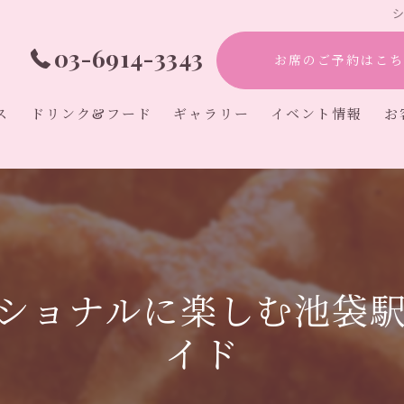
03-6914-3343
お席のご予約はこち
ス
ドリンク&フード
ギャラリー
イベント情報
お
アフタヌーンティ
カフェ
オタ活
初心者
推し活
ショナルに楽しむ池袋
イド