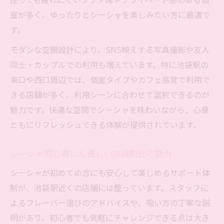
非日常を味わう現代風シーシャの選び方とは
室が多く、ゆったりとシーシャを楽しみたい方に最適で
現代的なシーシャ選びのポイントを紹介
す。
シーシャ初心者向けの選び方と注意点
モダンな空間設計により、SNS映えする写真撮影や友人
池袋駅周辺で味わう非日常のシーシャ体験
同士・カップルでの利用も増えています。特に池袋駅の
モダン空間に合うシーシャ機材の選択基準
東口や西口周辺では、個室タイプやカフェ感覚で利用で
リラックス感重視のシーシャ選びのコツ
きる店舗が多く、利用シーンに合わせて選択できるのが
個室やソファ席で楽しむ池袋駅のシーシャ時間
魅力です。快適な空間でシーシャを味わいながら、心身
個室で過ごす池袋シーシャの贅沢なひとと
ともにリフレッシュできる体験が提供されています。
き
ソファ席が心地よい池袋駅のシーシャ空間
シーシャ初心者にも優しい池袋駅近の魅力
シーシャを満喫できる池袋駅の個室活用法
シーシャが初めての方にも安心して楽しめるサポート体
プライベート重視のシーシャ体験を叶える
制が、池袋駅近くの店舗には整っています。スタッフに
よるフレーバー選びのアドバイスや、吸い方の丁寧な説
池袋駅周辺で快適なシーシャ時間を過ごす
明があり、初心者でも気軽にチャレンジできる点は大き
カップルで過ごす池袋駅の最新チル空間