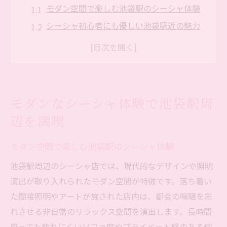
モダン空間で楽しむ池袋駅のシーシャ体験
シーシャ初心者にも優しい池袋駅近の魅力
シーシャと現代的デザインの相性を探る時
間
池袋駅周辺で体感する新しいリラックス法
落ち着いた雰囲気で味わうシーシャの魅力
モダンなシーシャ体験で池袋駅周
リラックス空間が広がる池袋駅のシーシャ魅力
辺を満喫
リラックス重視の池袋シーシャで心安らぐ
シーシャと落ち着き空間が生む癒し効果
モダン空間で楽しむ池袋駅のシーシャ体験
池袋駅で感じるシーシャのリラックスタイ
池袋駅周辺のシーシャ店では、現代的なデザインや照明
ム
演出が取り入れられたモダン空間が特徴です。落ち着い
静かな個室で楽しむ池袋のシーシャ体験
た間接照明やアートが施された店内は、都会の喧騒を忘
モダンな内装が魅力の池袋シーシャ空間
れさせる非日常のリラックス空間を演出します。長時間
座っても疲れにくいソファ席やプライベート感のある個