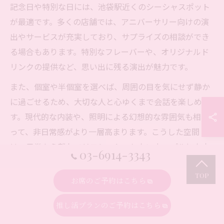
記念日や特別な日には、池袋駅近くのシーシャスポット
が最適です。多くの店舗では、アニバーサリー向けの演
出やサービスが充実しており、サプライズの相談ができ
る場合もあります。特別なフレーバーや、オリジナルド
リンクの提供など、思い出に残る演出が魅力です。
また、個室や半個室を選べば、周囲の目を気にせず静か
に過ごせるため、大切な人と心ゆくまで会話を楽しめま
す。現代的な内装や、照明による幻想的な雰囲気も相ま
って、非日常感がより一層高まります。こうした空間
は、日常から離れてリフレッシュしたいカップルにも支
03-6914-3343
持されています。
お席のご予約はこちら
サプライズ演出を希望する場合は、事前に店舗へ相談
し、予約時に要望を伝えておくとスムーズです。池袋駅
推し活プランのご予約はこちら
周辺のシーシャスポットで、大切な記念日を彩る特別な