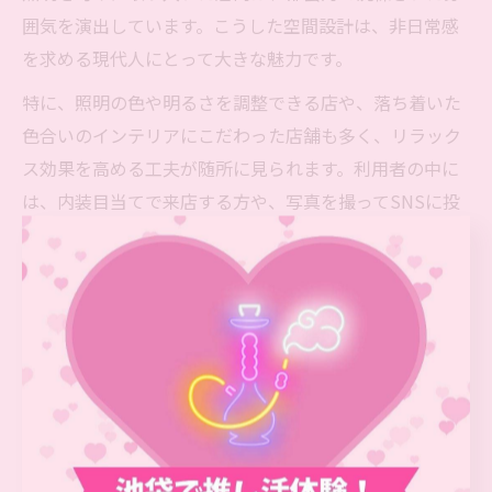
囲気を演出しています。こうした空間設計は、非日常感
を求める現代人にとって大きな魅力です。
特に、照明の色や明るさを調整できる店や、落ち着いた
色合いのインテリアにこだわった店舗も多く、リラック
ス効果を高める工夫が随所に見られます。利用者の中に
は、内装目当てで来店する方や、写真を撮ってSNSに投
稿する方も少なくありません。
初めて訪れる方は、店内の雰囲気や混雑状況を事前に写
真や口コミで確認するのがおすすめです。自分の好みや
目的に合った“モダンな池袋シーシャ空間”を探してみる
ことで、より満足度の高いリラックスタイムが過ごせる
でしょう。