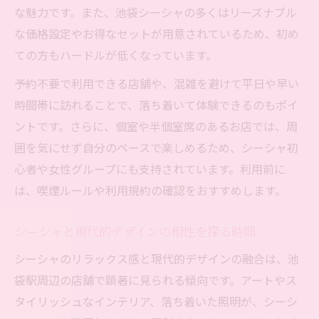
な魅力です。また、池袋シーシャの多くはリーズナブル
カップルにおすすめの池袋シーシャ体験
な価格設定やお得なセットが用意されているため、初め
二人の時間を彩るモダンなシーシャ空間
ての方もハードルが低くなっています。
記念日にも最適な池袋駅シーシャスポット
予約不要で利用できる店舗や、混雑を避けて平日や早い
シーシャと共にチルタイムを満喫する方法
時間帯に訪れることで、落ち着いて体験できるのもポイ
池袋駅で楽しむカップル向けリラックス空
ントです。さらに、個室や半個室席のあるお店では、周
間
囲を気にせず自分のペースで楽しめるため、シーシャ初
シーシャで叶える池袋駅周辺の贅沢なひととき
心者や女性グループにも支持されています。利用前に
池袋駅のシーシャで極上のリラックス体験
は、喫煙ルールや利用規約の確認をおすすめします。
モダン空間で味わう贅沢なシーシャ時間
シーシャと現代的デザインの相性を探る時間
日常を忘れる池袋駅のシーシャスポット
ゆったり過ごせる池袋駅の現代的シーシャ
シーシャのリラックス感と現代的デザインの融合は、池
袋駅周辺の店舗で顕著に見られる傾向です。アートやス
シーシャで楽しむ池袋駅の特別なひととき
タイリッシュなインテリア、落ち着いた照明が、シーシ