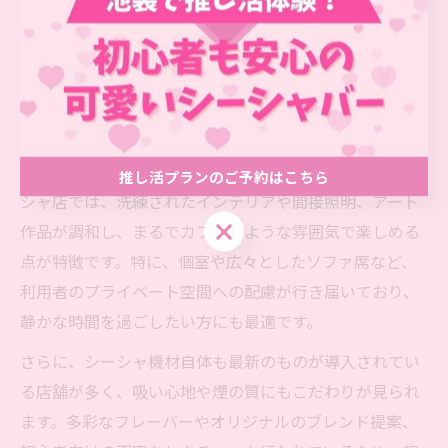
非日常を味わう現代風シーシャの
選び方とは
現代的なシーシャ選びのポイントを紹介
現代的なシーシャ選びでは、デザイン性と機能性が両立
した機材や空間が重視されています。池袋駅周辺のシー
推し活プランのご予約はこちら
シャ店では、洗練されたインテリアや間接照明、アート
推し活プランのご予約はこちら
作品が調和し、まるでカフェのような雰囲気で楽しめる
点が特徴です。特に、個室や広々としたソファ席など、
利用者のプライベート空間への配慮が行き届いており、
静かな時間を過ごしたい方にも最適です。
さらに、シーシャ機材自体も最新のものが導入されてい
る店舗が多く、吸い心地や煙の質にもこだわりが見られ
ます。多彩なフレーバーやオリジナルのブレンド提案、