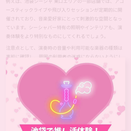
例えば、池袋シーシャ 東口エリアの一部店舗では、アコ
ースティックライブや飛び入りセッションが定期的に開
催されており、音楽愛好家にとって刺激的な空間となっ
ています。シーシャバー特有の照明やインテリアも、演
奏体験をより特別なものにしてくれるでしょう。
注意点として、演奏時の音量や利用可能な楽器の種類は
事前に確認し、周囲の利用者の迷惑にならないようにし
ましょう。池袋駅周辺で音楽とシーシャのコラボを体験
したい方は、これらのポイントを押さえて店舗選びを行
うことをおすすめします。
池袋駅東口・西口で音楽系シーシ
ャ体験を探す