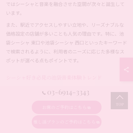
ではシーシャと音楽を融合させた空間が次々と誕生して
います。
また、駅近でアクセスしやすい立地や、リーズナブルな
価格設定の店舗が多いことも人気の理由です。特に、池
袋シーシャ 東口や池袋シーシャ 西口といったキーワード
で検索されるように、利用者のニーズに応じた多様なス
ポットが選べる点もポイントです。
シーシャ好き必見の池袋音楽体験トレンド
最近の池袋では、シーシャを楽しみながら音楽体験がで
03-6914-3343
きる新しいトレンドが広がっています。例えば、店内で
DJイベントやアコースティックライブを開催するシーシ
お席のご予約はこちら
ャカフェ、コンカフェ要素を取り入れたミュージックバ
推し活プランのご予約はこちら
ー、個室でプライベートセッションができる店舗など多