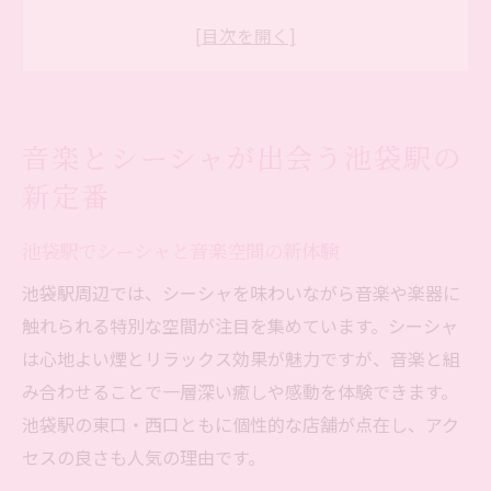
池袋で音楽ファンに人気のシーシャ事情
楽器演奏とシーシャが響き合う秘密とは
池袋駅徒歩圏のシーシャ音楽空間を徹底解
説
音楽とシーシャが出会う池袋駅の
楽器演奏とシーシャを満喫できる空間選び
新定番
楽器とシーシャを同時に味わえる空間の選
び方
池袋駅でシーシャと音楽空間の新体験
シーシャ音楽空間で過ごす贅沢な時間とは
池袋駅周辺では、シーシャを味わいながら音楽や楽器に
池袋駅周辺で楽器演奏とシーシャ体験を満
触れられる特別な空間が注目を集めています。シーシャ
喫
は心地よい煙とリラックス効果が魅力ですが、音楽と組
音楽好きにおすすめのシーシャ空間とは
み合わせることで一層深い癒しや感動を体験できます。
楽器とシーシャの相性が抜群な池袋スポッ
池袋駅の東口・西口ともに個性的な店舗が点在し、アク
ト
セスの良さも人気の理由です。