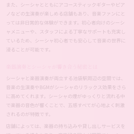
また、シーシャとともにアコースティックギターやピア
池袋で長く安くシーシャ音楽体験を叶える
ノなどの生演奏が楽しめる店舗もあり、音楽ファンにと
コツ
っては非日常的な体験ができます。初心者向けのシーシ
コスパ重視のシーシャ音楽空間選び完全ガ
ャメニューや、スタッフによる丁寧なサポートも充実し
イド
ているため、シーシャ初心者でも安心して音楽の世界に
楽器とシーシャを安く長く楽しむ池袋の方
浸ることが可能です。
法
シーシャ音楽スポットでコスパ良く過ごす
楽器演奏とシーシャが響き合う秘密とは
秘訣
シーシャと楽器演奏が両立する池袋駅周辺の空間では、
池袋駅近くで安くシーシャ音楽空間を探す
音楽の生演奏やBGMがシーシャのリラックス効果をさら
方法
に高めてくれます。シーシャの煙がゆっくりと流れる中
で楽器の音色が響くことで、五感すべてが心地よく刺激
されるのが特徴です。
店舗によっては、楽器の持ち込みや貸し出しサービスを