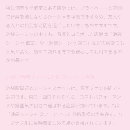
方
特に個室や半個室のある店舗では、プライベートな空間
楽器や音楽が響く個室シーシャ空間の魅力
で音楽を流しながらシーシャを堪能できるため、友人や
池袋駅近の個室シーシャで音楽体験向上
恋人との特別な時間を過ごしたい方にもおすすめです。
個室で楽しむシーシャ音楽空間のおすすめ
池袋シーシャの中でも、音楽とコラボした店舗は「池袋
法
シーシャ 個室」や「池袋シーシャ 東口」などの検索でも
シーシャ好き音楽ファン必見の池袋駅周辺事情
人気が高く、初めて訪れる方でも安心して利用できるの
池袋駅周辺のシーシャ音楽空間最新事情
が特長です。
音楽好きが選ぶ池袋シーシャスポット活用
池袋で音楽ファンに人気のシーシャ事情
術
池袋駅周辺のシーシャスポットは、音楽ファンの間でも
池袋で音楽とシーシャが楽しめる理由とは
話題です。東口・西口それぞれに、コストパフォーマン
シーシャ好き必見の池袋音楽体験トレンド
スや雰囲気の良さで選ばれる店舗が揃っています。特に
池袋駅周辺シーシャ音楽空間の選び方ガイ
「池袋シーシャ 安い」といった価格重視の声も多く、リ
ド
ーズナブルに長時間楽しめる点が支持されています。
長く安く楽しむシーシャと楽器の融合スポット