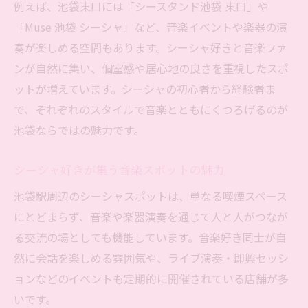
池袋駅東口・西口で音楽系シーシャ体験を探す
例えば、池袋東口には「シースタンド池袋 東口」や
池袋シーシャ東口と西口の音楽空間の違い
「Muse 池袋 シーシャ」など、音楽イベントや楽器の演
奏が楽しめる空間もあります。シーシャ好きと音楽ファ
東口・西口でシーシャと音楽体験を比較し
ンが自然に集い、個室感や居心地の良さを重視したスポ
よう
ットが増えています。シーシャの初心者から経験者ま
個室感重視の池袋シーシャ音楽スポット探
で、それぞれのスタイルで音楽とともにくつろげるのが
し
池袋ならではの魅力です。
池袋駅近で音楽とシーシャが楽しめる選び
方
シーシャ好きが集う音楽スポットの魅力
シーシャ好きのための東口・西口音楽空間
池袋駅周辺のシーシャスポットは、単なる喫煙スペース
案内
にとどまらず、音楽や楽器演奏を通じて人と人がつなが
個室感あふれるシーシャ空間で音楽も楽しむ方
る交流の場としても機能しています。音楽好き同士が自
法
然に会話を楽しめる雰囲気や、ライブ演奏・即興セッシ
池袋シーシャ個室で音楽を満喫するコツ
ョンなどのイベントも定期的に開催されている店舗が多
シーシャ個室空間の選び方と音楽の楽しみ
いです。