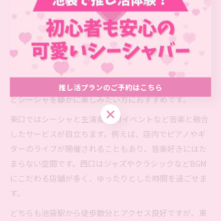
池袋シーシャ東口と西口の音楽空間の違い
池袋駅周辺はシーシャスポットが豊富で、東口と西口そ
れぞれに個性ある音楽空間が広がっています。東口は賑
やかな繁華街に位置し、インスタ映えを意識したカフェ
やコンセプトバーが多く、若い世代や女性客に人気で
す。一方、西口は落ち着いた雰囲気の店舗が多く、音楽
推し活プランのご予約はこちら
とシーシャを静かに楽しみたい方におすすめです。
推し活プランのご予約はこちら
東口ではシーシャと生演奏、DJイベントなど音楽と融合
したサービスが目立ちます。例えば、店内でピアノやギ
ターのライブが開催されることもあり、音楽好きにはた
まらない空間です。西口はジャズやクラシックなどBGM
にこだわる店舗が多く、ゆったりとした時間を過ごせま
す。
どちらも池袋駅から徒歩数分とアクセス良好ですが、東