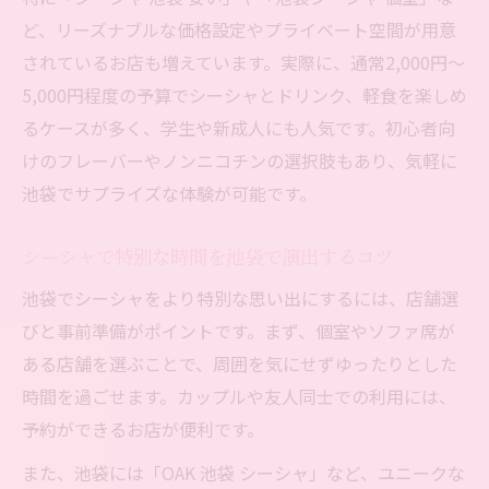
ど、リーズナブルな価格設定やプライベート空間が用意
池袋でコスパ抜群のシーシャを堪能する方
されているお店も増えています。実際に、通常2,000円〜
法
5,000円程度の予算でシーシャとドリンク、軽食を楽しめ
シーシャのコスパと居心地を池袋で比較検
るケースが多く、学生や新成人にも人気です。初心者向
証
けのフレーバーやノンニコチンの選択肢もあり、気軽に
池袋でシーシャをお得に楽しむ賢いポイン
池袋でサプライズな体験が可能です。
ト
居心地と料金のバランスが良い池袋シーシ
シーシャで特別な時間を池袋で演出するコツ
ャ術
池袋でシーシャをより特別な思い出にするには、店舗選
池袋シーシャで長居も可能な活用法を紹介
びと事前準備がポイントです。まず、個室やソファ席が
池袋でカップルに最適なシーシャ空間を探す
ある店舗を選ぶことで、周囲を気にせずゆったりとした
カップル利用で池袋シーシャを満喫する秘
時間を過ごせます。カップルや友人同士での利用には、
訣
予約ができるお店が便利です。
池袋でデートにぴったりなシーシャ空間と
また、池袋には「OAK 池袋 シーシャ」など、ユニークな