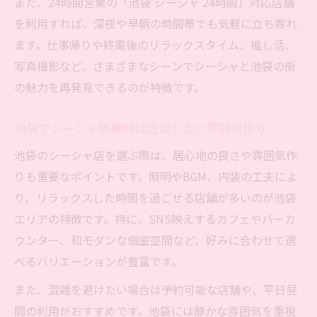
また、24時間営業の「池袋 シーシャ 24時間」対応店舗
法
を利用すれば、深夜や早朝の時間帯でも気軽に立ち寄れ
池袋シーシャのコスパ重視な楽しみ方を提
ます。仕事帰りや終電後のリラックスタイム、推し活、
案
写真撮影など、さまざまなシーンでシーシャと池袋の街
の魅力を再発見できるのが特徴です。
池袋でシーシャ体験時に注目したい雰囲気作り
池袋のシーシャ店を選ぶ際は、居心地の良さや雰囲気作
りも重要なポイントです。照明やBGM、内装の工夫によ
り、リラックスした時間を過ごせる店舗が多いのが池袋
エリアの特徴です。特に、SNS映えするカフェやバーカ
ウンター、和モダンな個室空間など、好みに合わせて選
べるバリエーションが豊富です。
また、混雑を避けたい場合は予約可能な店舗や、平日昼
間の利用がおすすめです。池袋には静かな雰囲気を重視