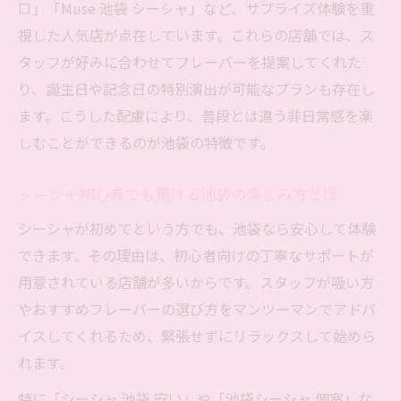
口」「Muse 池袋 シーシャ」など、サプライズ体験を重
池袋でシーシャと快適空間の両立を叶える
視した人気店が点在しています。これらの店舗では、ス
方法
タッフが好みに合わせてフレーバーを提案してくれた
池袋シーシャで個室利用時のおすすめポイ
り、誕生日や記念日の特別演出が可能なプランも存在し
ント
ます。こうした配慮により、普段とは違う非日常感を楽
シーシャ初心者も安心できる池袋の選び方
しむことができるのが池袋の特徴です。
シーシャ初心者が池袋で安心して楽しむコ
ツ
シーシャ初心者でも驚ける池袋の楽しみ方とは
池袋で初めてシーシャを選ぶ際の注目ポイ
シーシャが初めてという方でも、池袋なら安心して体験
ント
できます。その理由は、初心者向けの丁寧なサポートが
初心者向け池袋シーシャ店の選び方ガイド
用意されている店舗が多いからです。スタッフが吸い方
やおすすめフレーバーの選び方をマンツーマンでアドバ
池袋のシーシャで迷わないための基礎知識
イスしてくれるため、緊張せずにリラックスして始めら
シーシャデビューを池袋で安心して始める
れます。
方法
特に「シーシャ 池袋 安い」や「池袋シーシャ 個室」な
コスパと居心地を両立したシーシャ活用術