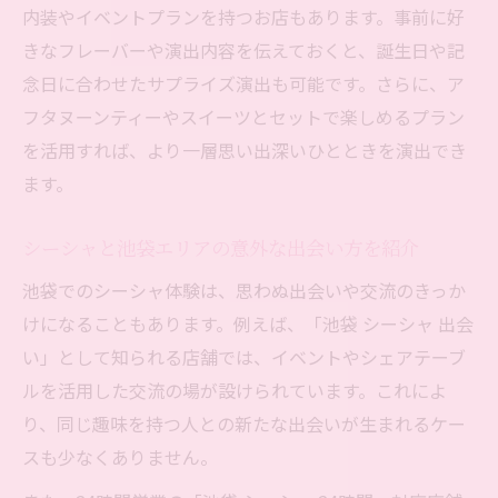
は
内装やイベントプランを持つお店もあります。事前に好
カップルで池袋シーシャを楽しむおすすめ
きなフレーバーや演出内容を伝えておくと、誕生日や記
理由
念日に合わせたサプライズ演出も可能です。さらに、ア
池袋のシーシャで二人の時間を特別にする
フタヌーンティーやスイーツとセットで楽しめるプラン
工夫
を活用すれば、より一層思い出深いひとときを演出でき
デートで使える池袋シーシャの選び方ポイ
ます。
ント
シーシャと池袋エリアの意外な出会い方を紹介
料金と雰囲気から選ぶ池袋シーシャの魅力
池袋でのシーシャ体験は、思わぬ出会いや交流のきっか
池袋シーシャの料金相場と雰囲気を徹底解
けになることもあります。例えば、「池袋 シーシャ 出会
説
い」として知られる店舗では、イベントやシェアテーブ
雰囲気重視で選ぶ池袋シーシャの楽しみ方
ルを活用した交流の場が設けられています。これによ
池袋でシーシャの価格帯と空間を比較する
り、同じ趣味を持つ人との新たな出会いが生まれるケー
コツ
スも少なくありません。
シーシャ料金と池袋の雰囲気を両立する方