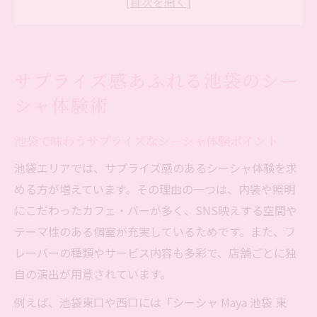
とは
シーシャで特別な時間を池袋で演出するコ
ツ
サプライズ感あふれる池袋のシー
シーシャと池袋エリアの意外な出会い方を
シャ体験術
紹介
池袋でシーシャ体験時に注目したい雰囲気
池袋で味わうサプライズなシーシャ体験ポイント
作り
池袋エリアでは、サプライズ感のあるシーシャ体験を求
個室やソファ席で叶う池袋シーシャの寛ぎ方
める方が増えています。その理由の一つは、内装や照明
池袋シーシャで個室やソファ席を満喫する
にこだわったカフェ・バーが多く、SNS映えする空間や
秘訣
テーマ性のある個室が充実しているためです。また、フ
個室のある池袋シーシャでゆったり過ごす
レーバーの種類やサービス内容も多彩で、店舗ごとに独
極意
自の演出が用意されています。
ソファ席が魅力の池袋シーシャで寛ぎ体験
例えば、池袋東口や西口には「シーシャ Maya 池袋 東
を