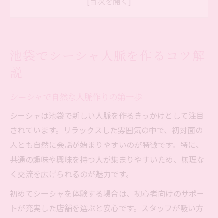
用術
シーシャ初心者が交流を深める話題選び
気軽に始める池袋シーシャ人脈形成のコツ
池袋でシーシャ人脈を作るコツ解
初心者も安心できる池袋のシーシャ体験
説
シーシャ初心者が安心する池袋体験の流れ
池袋で安心してシーシャを楽しむポイント
シーシャで自然な人脈作りの第一歩
初めてでも緊張しないシーシャの楽しみ方
シーシャは池袋で新しい人脈を作るきっかけとして注目
池袋でシーシャを始める際の安心サポート
されています。リラックスした雰囲気の中で、初対面の
シーシャデビューは池袋で安心に体験しよ
人とも自然に会話が始まりやすいのが特徴です。特に、
う
共通の趣味や興味を持つ人が集まりやすいため、無理な
く交流を広げられるのが魅力です。
シーシャきっかけの新しい出会い方
シーシャを通じて広がる新たな出会い
初めてシーシャを体験する場合は、初心者向けのサポー
トが充実した店舗を選ぶと安心です。スタッフが吸い方
シーシャ好きが集まる池袋で交流を楽しむ