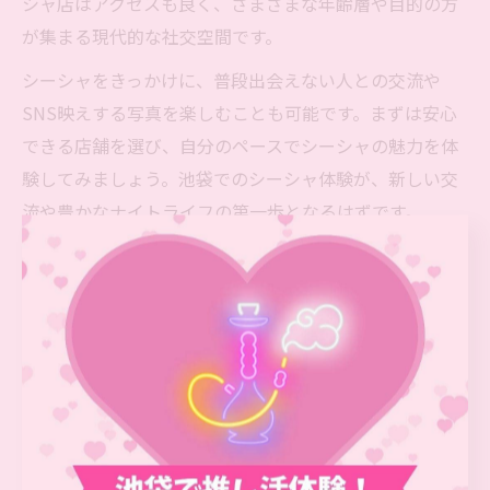
シャ店はアクセスも良く、さまざまな年齢層や目的の方
が集まる現代的な社交空間です。
シーシャをきっかけに、普段出会えない人との交流や
SNS映えする写真を楽しむことも可能です。まずは安心
できる店舗を選び、自分のペースでシーシャの魅力を体
験してみましょう。池袋でのシーシャ体験が、新しい交
流や豊かなナイトライフの第一歩となるはずです。
シーシャきっかけの新しい出会い
方
シーシャを通じて広がる新たな出会い
シーシャは、リラックスしながら自然な形で人と交流で
きる現代的なコミュニケーションツールとして注目され