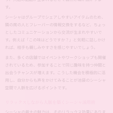
安心して長居できるシーシャの工夫
す。
池袋で快適に楽しむシーシャ時間
シーシャはグループでシェアしやすいアイテムのため、
東京都豊島区で広がるシーシャ人脈術
隣の席の人とフレーバーの情報交換をするなど、ちょっ
シーシャで広がる東京都豊島区の人脈術
としたコミュニケーションから交流が生まれやすいで
池袋発シーシャ人脈拡大の秘訣を解説
す。例えば「この味はどうですか？」と気軽に話しかけ
シーシャを活用した豊島区での交流法
れば、相手も親しみやすさを感じやすいでしょう。
実践したい豊島区シーシャ人脈形成術
また、多くの店舗ではイベントやワークショップも開催
池袋で始まる豊島区シーシャ交流の輪
されているため、参加することで同じ趣味を持つ仲間と
出会うチャンスが増えます。こうした機会を積極的に活
用し、自分からも声をかけてみることが池袋のシーシャ
空間で人脈を広げるポイントです。
リラックスしながら人脈を築くシーシャ活用術
シーシャの最大の魅力は、そのリラックス効果にありま