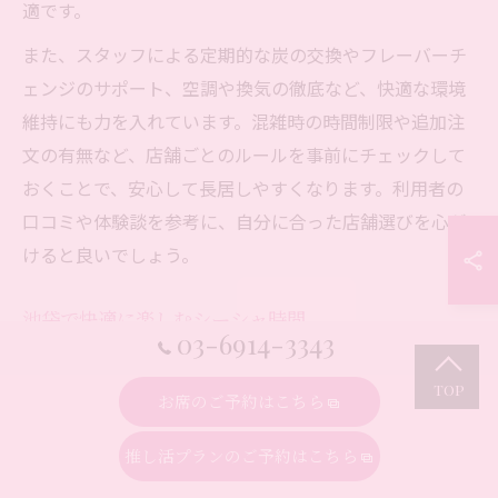
適です。
また、スタッフによる定期的な炭の交換やフレーバーチ
ェンジのサポート、空調や換気の徹底など、快適な環境
維持にも力を入れています。混雑時の時間制限や追加注
文の有無など、店舗ごとのルールを事前にチェックして
おくことで、安心して長居しやすくなります。利用者の
口コミや体験談を参考に、自分に合った店舗選びを心が
けると良いでしょう。
池袋で快適に楽しむシーシャ時間
03-6914-3343
池袋でシーシャを快適に楽しむためには、店舗選びと事
前準備が重要です。初心者は、スタッフの対応が丁寧
お席のご予約はこちら
で、フレーバーやマナーの説明が充実している店舗を選
推し活プランのご予約はこちら
ぶことで、安心してシーシャ体験を始められます。SNS
映えする店内や写真撮影可能なスポットがあるお店も多