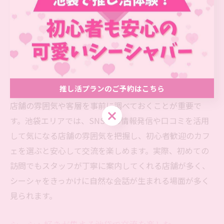
ています。特に東京都豊島区池袋では、多様な人々が集
まるシーシャカフェやバーが増えており、普段出会えな
いような人との新たな縁が生まれやすい環境です。初心
者でも安心できる店舗が多いため、初対面同士でも会話
が弾みやすいのが特徴です。
推し活プランのご予約はこちら
シーシャを通じて人脈を広げたいと考える方には、まず
店舗の雰囲気や客層を事前に調べておくことが重要で
推し活プランのご予約はこちら
す。池袋エリアでは、SNSでの情報発信や口コミを活用
して気になる店舗の雰囲気を把握し、初心者歓迎のカフ
ェを選ぶと安心して交流を楽しめます。実際、初めての
訪問でもスタッフが丁寧に案内してくれる店舗が多く、
シーシャをきっかけに自然な会話が生まれる場面が多く
見られます。