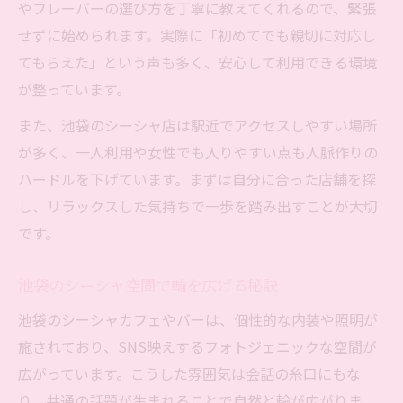
やフレーバーの選び方を丁寧に教えてくれるので、緊張
会話が弾むシーシャの上手な活用方法
せずに始められます。実際に「初めてでも親切に対応し
池袋のシーシャで異業種交流を体感
てもらえた」という声も多く、安心して利用できる環境
人脈形成に役立つシーシャの使い方
が整っています。
SNS映えするチルタイムを池袋で満喫
また、池袋のシーシャ店は駅近でアクセスしやすい場所
シーシャとSNS映えチルタイムの魅力
が多く、一人利用や女性でも入りやすい点も人脈作りの
池袋で映えるシーシャ空間の楽しみ方
ハードルを下げています。まずは自分に合った店舗を探
SNS映えするシーシャ体験のコツ紹介
し、リラックスした気持ちで一歩を踏み出すことが大切
友人とシェアしたい池袋のシーシャ時間
です。
シーシャでSNS映えする瞬間づくり
池袋のシーシャ空間で輪を広げる秘訣
安心して過ごす池袋シーシャ空間の魅力
シーシャで安心できる池袋の空間作り
池袋のシーシャカフェやバーは、個性的な内装や照明が
施されており、SNS映えするフォトジェニックな空間が
リラックス重視の池袋シーシャの魅力
広がっています。こうした雰囲気は会話の糸口にもな
ストレス解消に最適なシーシャ体験法
り、共通の話題が生まれることで自然と輪が広がりま