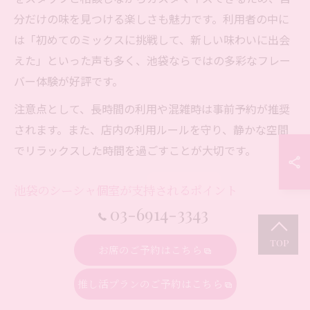
分だけの味を見つける楽しさも魅力です。利用者の中に
は「初めてのミックスに挑戦して、新しい味わいに出会
えた」といった声も多く、池袋ならではの多彩なフレー
バー体験が好評です。
注意点として、長時間の利用や混雑時は事前予約が推奨
されます。また、店内の利用ルールを守り、静かな空間
でリラックスした時間を過ごすことが大切です。
池袋のシーシャ個室が支持されるポイント
03-6914-3343
池袋のシーシャ個室が多くの利用者から支持される理由
には、安心感・プライバシー・豊富なフレーバー体験が
お席のご予約はこちら
挙げられます。個室では周囲を気にせず、初めての方で
も落ち着いてシーシャを楽しめるため、リピーターが増
推し活プランのご予約はこちら
えています。