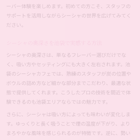
池袋のシーシャ個室が支持されるポイント
ーバー体験を楽しめます。初めての方こそ、スタッフの
シーシャの個室体験が池袋で人気な理由と
サポートを活用しながらシーシャの世界を広げてみてく
は
ださい。
池袋でシーシャ個室を活用した過ごし方の
提案
シーシャの奥深さを池袋で実感する方法
自分好みのシーシャを池袋で見つける方法
シーシャの奥深さは、単なるフレーバー選びだけでな
池袋で自分好みのシーシャを見つけるコツ
く、吸い方やセッティングにも大きく左右されます。池
袋のシーシャカフェでは、熟練のスタッフが炭の位置や
シーシャの好みを池袋でスタッフと一緒に
ボウルの詰め方など細かな部分までこだわり、最適な状
探す
態で提供してくれます。こうしたプロの技術を間近で体
池袋のシーシャで理想のフレーバーに出会
験できるのも池袋エリアならではの魅力です。
う方法
池袋でシーシャ選びに迷わないためのポイ
さらに、シーシャは吸い方によっても味わいが変化しま
ント
す。ゆっくりと長く吸うことで煙の温度が下がり、より
まろやかな風味を感じられるのが特徴です。逆に、勢い
自分らしいシーシャ体験を池袋で叶える方