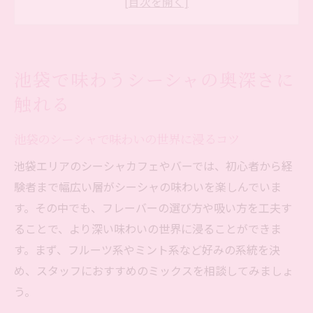
シーシャの奥深さを池袋で実感する方法
池袋のシーシャで心地よいひとときを過ご
す
池袋で味わうシーシャの奥深さに
池袋でシーシャを通じて新たな出会いを楽
触れる
しむ
シーシャ初心者も安心の池袋体験術まとめ
池袋のシーシャで味わいの世界に浸るコツ
池袋シーシャ初心者が安心して楽しむポイ
池袋エリアのシーシャカフェやバーでは、初心者から経
ント
験者まで幅広い層がシーシャの味わいを楽しんでいま
シーシャ未経験でも池袋なら安心サポート
す。その中でも、フレーバーの選び方や吸い方を工夫す
池袋のシーシャカフェで初体験を快適に過
ることで、より深い味わいの世界に浸ることができま
ごす
す。まず、フルーツ系やミント系など好みの系統を決
初心者向け池袋シーシャ体験の流れとコツ
め、スタッフにおすすめのミックスを相談してみましょ
池袋でシーシャデビューする方へのアドバ
う。
イス