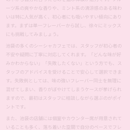
体験
ーツ系の爽やかな香りや、ミント系の清涼感のある味わ
シーシャを池袋でカスタマイズする楽しさ
いは特に人気が高く、初心者にも吸いやすい傾向にあり
に迫る
ます。まずは単一フレーバーから試し、徐々にミックス
池袋で味わうシーシャのカスタマイズポイ
にも挑戦してみましょう。
ント
池袋の多くのシーシャカフェでは、スタッフが初心者の
シーシャのカスタマイズ体験が池袋で人気
不安や疑問に丁寧に対応してくれます。「どんな味が好
の理由
みかわからない」「失敗したくない」という方でも、ス
池袋のシーシャで叶える理想の味わいカス
タッフのアドバイスを受けることで安心して選択できま
タム
す。失敗例としては、味の強いフレーバー同士を無理に
個室でゆったり味わう池袋シーシャの魅力
混ぜてしまい、香りがぼやけてしまうケースが挙げられ
池袋シーシャの個室でリラックスできる理
ますので、最初はスタッフに相談しながら選ぶのがポイ
由
ントです。
個室シーシャでのんびり過ごす池袋の楽し
また、池袋の店舗には個室やカウンター席が用意されて
み方
いることも多く、落ち着いた空間で自分のペースでフレ