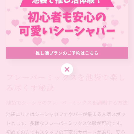
また、池袋には個室やシェア席など多様な空間があるた
め、友人や一人利用のシーンに合わせて店舗を選ぶと安
心です。体験中は無理に吸いすぎず、リラックスしてマ
イペースに楽しむのが長く続けるコツです。わからない
ことや不安な点は、遠慮せずスタッフに相談すること
で、安心して新しい趣味をスタートできます。
推し活プランのご予約はこちら
推し活プランのご予約はこちら
フレーバーミックスを池袋で楽し
み尽くす秘訣
池袋でシーシャのフレーバーミックスを満喫する方法
池袋エリアはシーシャカフェやバーが集まる人気スポッ
トとして、多様なフレーバーミックス体験が可能です。
初めての方でもスタッフの丁寧なサポートがあり、安心