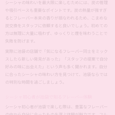
シーシャの味わいを最大限に楽しむためには、炭の管理
フレーバーミックスを池袋で楽しみ尽くす秘訣
や吸引ペースも重要なポイントです。炭の熱量が強すぎ
池袋でシーシャのフレーバーミックスを満
るとフレーバー本来の香りが損なわれるため、こまめな
喫する方法
炭交換をスタッフに依頼すると良いでしょう。初めての
方は無理に大量に吸わず、ゆっくりと煙を味わうことで
シーシャのおすすめミックス体験を池袋で
失敗を防げます。
実践
池袋のシーシャで人気フレーバーを自由に
実際に池袋の店舗で「気になるフレーバー同士をミック
組み合わせ
スしたら新しい発見があった」「スタッフの提案で自分
フルーツ系ミックスが池袋シーシャで人気
好みの味に出会えた」という声も多く聞かれます。自分
の理由
に合ったシーシャの味わい方を見つけて、池袋ならでは
の特別な時間を過ごしましょう。
池袋のシーシャでスタッフおすすめミック
スを体験
シーシャ初心者が池袋で知るフレーバー体験
カスタマイズできるシーシャの醍醐味を満喫
シーシャ初心者が池袋で楽しむ際は、豊富なフレーバー
池袋のシーシャで自分好みにカスタマイズ
の中から自分に合ったものを選ぶ体験が魅力です。フル