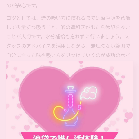
のが安心です。
コツとしては、煙の吸い方に慣れるまでは深呼吸を意識
して少量ずつ吸うこと、喉の違和感が出たら休憩を挟む
ことが大切です。水分補給も忘れずに行いましょう。ス
タッフのアドバイスを活用しながら、無理のない範囲で
自分に合った味や吸い方を見つけていくのが成功のポイ
ントです。
池袋でシーシャデビューする方へのアドバイス
シーシャデビューを池袋で考えている方には、まず自分
の好みや体調に合ったフレーバー選びを重視することを
おすすめします。初心者は、クセの少ないフルーツ系や
ミント系から試し、徐々に複数のフレーバーをミックス
してみると、シーシャの奥深さを実感できます。