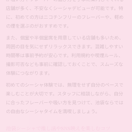
池袋で楽しむニコチンフリーシーシャの魅
店舗が多く、不安なくシーシャデビューが可能です。特
力
に、初めての方はニコチンフリーのフレーバーや、軽め
気軽に始める池袋シーシャ入門ポイント
の煙を選ぶのがおすすめです。
コンカフェ感覚でくつろげる新シーシャ提案
また、個室や半個室席を用意している店舗も多いため、
池袋シーシャで味わうコンカフェ風の癒し
周囲の目を気にせずリラックスできます。混雑しやすい
空間
時間帯は事前予約が安心です。利用規約や喫煙ルール、
シーシャ池袋で非日常カフェタイムを満喫
撮影可否なども事前に確認しておくことで、スムーズな
池袋シーシャ×コンカフェの楽しみ方ガイ
体験につながります。
ド
初めてのシーシャ体験では、無理をせず自分のペースで
友達と池袋シーシャカフェでくつろぐコツ
楽しむことが大切です。スタッフに相談しながら、自分
池袋でコンカフェ気分のシーシャ体験を提
に合ったフレーバーや吸い方を見つけて、池袋ならでは
案
の自由なシーシャタイムを満喫しましょう。
24時間営業で叶う自由な池袋シーシャ時間
池袋シーシャで推し活やSNS映えを楽しむコツ
池袋シーシャ24時間営業の魅力と活用法