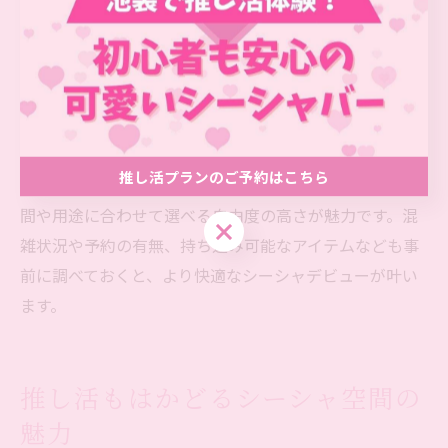
初回利用時は、ニコチンフリーやマイルドなフレーバー
から始めるのがおすすめです。シェア利用が可能な店舗
も多く、友人と一緒に体験することで緊張も和らぎま
す。利用規約や注意事項は事前に確認し、無理せず自分
のペースで楽しむことが成功のポイントです。
推し活プランのご予約はこちら
また、池袋には24時間営業や個室完備の店舗もあり、時
間や用途に合わせて選べる自由度の高さが魅力です。混
推し活プランのご予約はこちら
雑状況や予約の有無、持ち込み可能なアイテムなども事
前に調べておくと、より快適なシーシャデビューが叶い
ます。
推し活もはかどるシーシャ空間の
魅力