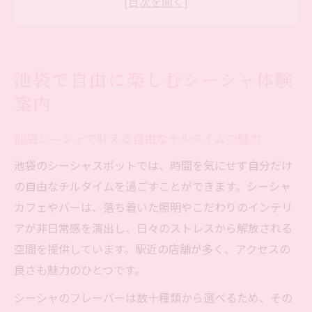
ト
池袋シーシャで推し活やSNS映えを楽しむ
コツ
池袋で自由に楽しむシーシャ体験
シーシャ池袋で出会う非日常空間の過ごし
案内
方
24時間楽しめる池袋シーシャの自由度とは
池袋シーシャで叶える自由なチルタイムの魅力
リラックス派注目の池袋シーシャ事情
池袋のシーシャスポットでは、時間を気にせず自分だけ
池袋のリラックス空間で味わうシーシャ体
の自由なチルタイムを過ごすことができます。シーシャ
験
カフェやバーは、落ち着いた照明やこだわりのインテリ
シーシャで日常を忘れる池袋の休息スタイ
アが非日常感を演出し、日々のストレスから解放される
ル
空間を提供しています。駅近の店舗が多く、アクセスの
池袋シーシャで心からくつろぐための工夫
良さも魅力のひとつです。
女性に人気の池袋シーシャ店の特徴を紹介
シーシャのフレーバーは数十種類から選べるため、その
池袋シーシャ初心者におすすめの利用方法