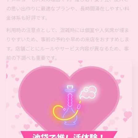
の思い出作りに最適なプランや、長時間滞在しやすい料
金体系も好評です。
利用時の注意点として、混雑時には個室や人気席が埋ま
りやすいため、事前の予約や早めの来店をおすすめしま
す。店舗ごとにルールやサービス内容が異なるため、事
前の下調べも重要です。
池袋シーシャ初心者におすすめの利用方法
シーシャ初心者が池袋で安心して楽しむためには、まず
スタッフのサポートを積極的に活用することが大切で
す。多くの店舗では、フレーバーの選び方や吸い方のコ
ツを丁寧に説明してくれるので、遠慮せず質問しましょ
う。自分の好みや体調、煙の強さについても相談できま
す。