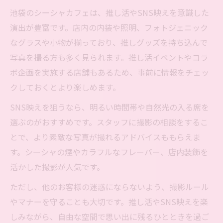
池袋のシーシャカフェは、推し活やSNS映えを意識した
夜中も楽しめる池袋シーシャの自由な時間
演出が豊富です。店内の内装や照明、フォトジェニック
急な予定にも対応できる池袋シーシャ体験
なグラスや小物が揃っており、推しグッズを持ち込んで
終電後も安心な池袋シーシャの特徴とは
写真を撮る方も多く見られます。推し活イベントやコラ
池袋でシーシャを自由に楽しむための選び
ボ企画を実施する店舗もあるため、事前に情報をチェッ
方
クしておくとより楽しめます。
SNS映えを狙うなら、明るい時間帯や自然光の入る席を
選ぶのがおすすめです。スタッフに撮影の相談をするこ
とで、より素敵な写真が撮れるアドバイスももらえま
す。シーシャの煙やカラフルなフレーバー、店内装飾を
活かした撮影が人気です。
ただし、他のお客様の迷惑にならないよう、撮影ルール
やマナーを守ることも大切です。推し活やSNS映えを楽
しみながら、自由な空間で思い出に残るひとときを過ご