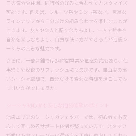
日の気分や体調、同行者の好みに合わせてカスタマイズ
推し活もはかどるシーシャ空間の魅力
可能です。例えば、フルーツ系やミント系など、豊富な
推し活とシーシャ池袋で叶える非日常体験
ラインナップから自分だけの組み合わせを楽しむことが
できます。友人や恋人と語り合うもよし、一人で読書や
池袋シーシャ空間で映える写真の撮り方
音楽を楽しむもよし、自由な使い方ができる点が池袋シ
シーシャ池袋で推しグッズを楽しむ秘訣
ーシャの大きな魅力です。
友達と盛り上がる池袋シーシャの活用法
さらに、一部店舗では24時間営業や個室対応もあり、仕
池袋シーシャで語り合う推し活タイムの魅
事帰りや深夜のリフレッシュにも最適です。自由度の高
力
いシーシャ空間で、自分だけの贅沢な時間を過ごしてみ
ニコチンフリーで気軽に始める池袋チル
てはいかがでしょうか。
池袋シーシャのニコチンフリーメニュー活
用法
シーシャ初心者も安心な池袋体験のポイント
健康志向派も安心の池袋シーシャ体験
池袋エリアのシーシャカフェやバーでは、初心者でも安
初心者におすすめのシーシャ池袋フリープ
心して楽しめるサポート体制が整っています。スタッフ
ラン
が吸い方やフレーバーの選び方を丁寧に案内してくれる