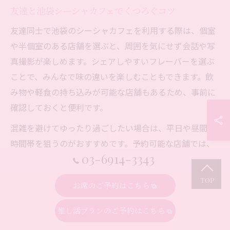
友達と池袋シーシャカフェでくつろぐコツ
友達同士で池袋のシーシャカフェを利用する際は、個室
や半個室のある店舗を選ぶと、周囲を気にせず会話や写
真撮影が楽しめます。シェアしやすいフレーバーを選ぶ
ことで、みんなで味の違いを楽しむこともできます。飲
み物や軽食の持ち込みが可能な店舗もあるため、事前に
確認しておくと便利です。
混雑を避けてゆったり過ごしたい場合は、平日や昼間の
時間帯を狙うのがおすすめです。予約可能な店舗では、
03-6914-3343
事前にネットや電話で席を確保しておくと安心です。ま
た、シーシャの煙が苦手な方がいる場合は、ニコチンフ
お席のご予約はこちら
リーのフレーバーを選ぶなど、メンバーの好みに合わせ
てカスタマイズできるのも池袋シーシャカフェの魅力で
推し活プランのご予約はこちら
す。