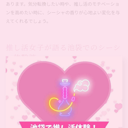
あります。気分転換したい時や、推し活のモチベーショ
ンを高めたい時に、シーシャの香りが心地よい変化を与
えてくれるでしょう。
推し活女子が語る池袋でのシーシ
ャ体験談
実際の推し活女子が語る池袋シーシャ活用例
池袋で推し活を楽しむ女子たちからは、「シーシャは整
理番号待ちの時間にぴったり」という声が多く聞かれま
す。例えば、ライブやイベントの開場前、推しグッズを
友人と見せ合いながら、シーシャカフェで一息つくのが
定番化しているようです。推しカラーのフレーバーを選
んで、写真映えする店内でSNS投稿を楽しむ方も増えて