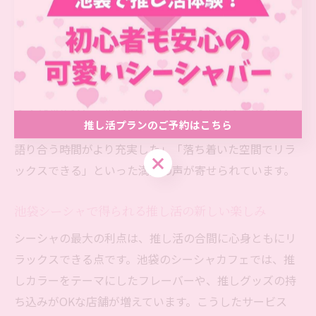
います。
また、池袋は東口・西口ともに駅近でシーシャ店が多
く、推し活の合間に気軽に立ち寄れる利便性も好評ポイ
ントです。初めての方でもスタッフが丁寧にサポートし
てくれるため、「推し活初心者でも安心して利用でき
推し活プランのご予約はこちら
た」との体験談も。実際に利用した方からは「推し友と
語り合う時間がより充実した」「落ち着いた空間でリラ
推し活プランのご予約はこちら
ックスできる」といった満足の声が寄せられています。
池袋シーシャで得られる推し活の新しい楽しみ
シーシャの最大の利点は、推し活の合間に心身ともにリ
ラックスできる点です。池袋のシーシャカフェでは、推
しカラーをテーマにしたフレーバーや、推しグッズの持
ち込みがOKな店舗が増えています。こうしたサービス