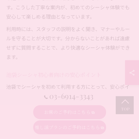
す。こうした丁寧な案内が、初めてのシーシャ体験でも
安心して楽しめる理由となっています。
利用時には、スタッフの説明をよく聞き、マナーやルー
ルを守ることが大切です。分からないことがあれば遠慮
せずに質問することで、より快適なシーシャ体験ができ
ます。
池袋シーシャ初心者向けの安心ポイント
池袋でシーシャを初めて利用する方にとって、安心ポイ
03-6914-3343
ントとなるのは「わかりやすい説明」「女性でも入りや
すい雰囲気」「アクセスの良さ」です。駅近くに多いシ
お席のご予約はこちら
ーシャカフェは、東口・西口どちらからもアクセスしや
すく、整理番号待ちや推し活の合間に立ち寄りやすいの
推し活プランのご予約はこちら
が特徴です。