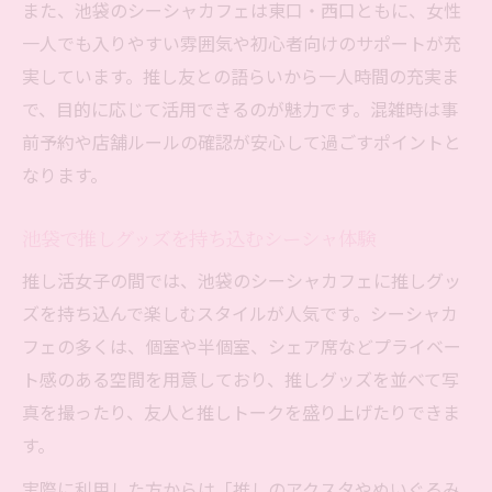
また、池袋のシーシャカフェは東口・西口ともに、女性
シーシャの香りで気分転換できる池袋体験
一人でも入りやすい雰囲気や初心者向けのサポートが充
推し活女子が語る池袋でのシーシャ体験談
実しています。推し友との語らいから一人時間の充実ま
実際の推し活女子が語る池袋シーシャ活用
で、目的に応じて活用できるのが魅力です。混雑時は事
例
前予約や店舗ルールの確認が安心して過ごすポイントと
なります。
池袋シーシャで得られる推し活の新しい楽
しみ
池袋で推しグッズを持ち込むシーシャ体験
推し活に彩りを添える池袋のシーシャ体験
談
推し活女子の間では、池袋のシーシャカフェに推しグッ
ズを持ち込んで楽しむスタイルが人気です。シーシャカ
シーシャと推し活の相性についての本音ト
フェの多くは、個室や半個室、シェア席などプライベー
ーク
ト感のある空間を用意しており、推しグッズを並べて写
推し友との語らいが弾むシーシャ空間の魅
真を撮ったり、友人と推しトークを盛り上げたりできま
力
す。
整理番号待ちでも過ごせる池袋シーシャ空間
実際に利用した方からは「推しのアクスタやぬいぐるみ