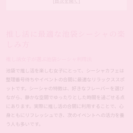
シーシャで推しトークが盛り上がる理由と
は
池袋のリラックス空間で楽しむシーシャ体
推し活に最適な池袋シーシャの楽
験
しみ方
リラックスしたい時シーシャが池袋で注目され
る理由
推し活女子が選ぶ池袋シーシャ利用法
池袋で人気のシーシャが持つリラックス効
池袋で推し活を楽しむ女子にとって、シーシャカフェは
果
整理番号待ちやイベントの合間に最適なリラックススポ
シーシャは推し活女子の癒しスポットにな
ットです。シーシャの特徴は、好きなフレーバーを選び
る
ながら、静かな空間でゆったりとした時間を過ごせる点
整理番号待ちでも落ち着く池袋シーシャ空
にあります。実際に推し活の合間に利用することで、心
間
身ともにリフレッシュでき、次のイベントへの活力を養
池袋シーシャが推し活の合間に選ばれる理
う人も多いです。
由