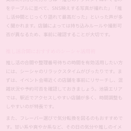
整理番号待ち時間に最適なシーシャ利用術
をテーブルに並べて、SNS映えする写真が撮れた」「推
池袋で推し活前の待機に選ばれるシーシャ
し活仲間とじっくり語れて最高だった」といった声が多
空間
く聞かれます。店舗によっては持ち込みルールや撮影可
静かに過ごせる池袋のシーシャスポット
否が異なるため、事前に確認することが大切です。
持ち込みOKで推しグッズと楽しむシーシャ
シーシャで待ち時間が充実する池袋の魅力
推し活合間におすすめのシーシャ活用術
初めてでも安心できる池袋シーシャの魅力
推し活の合間や整理番号待ちの時間を有効活用したい方
初心者も安心な池袋シーシャのサポート体
には、シーシャのリラックスタイムがぴったりです。ま
制
ずは、イベント会場近くの店舗を事前にリサーチし、混
推し活女子が初体験で選ぶシーシャポイン
雑状況や予約可否を確認しておきましょう。池袋エリア
ト
では、駅近でアクセスしやすい店舗が多く、時間調整も
しやすいのが特長です。
スタッフの丁寧な案内がある池袋シーシャ
店
また、フレーバー選びで気分転換を図るのもおすすめで
池袋シーシャ初心者向けの安心ポイント
す。甘い系や爽やか系など、その日の気分や推しのイメ