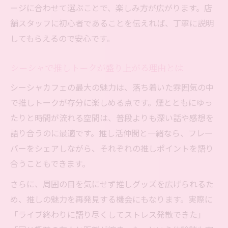
はじめてのシーシャも推し活と両立できる
ージに合わせて選ぶことで、楽しみ方が広がります。店
理由
舗スタッフに初心者であることを伝えれば、丁寧に説明
してもらえるので安心です。
フレーバー選びで差がつく池袋シーシャ活用術
推しカラーで選ぶ池袋シーシャのフレーバ
シーシャで推しトークが盛り上がる理由とは
ー
シーシャカフェの最大の魅力は、落ち着いた雰囲気の中
フルーツ系やハーブ系が人気の池袋シーシ
で推しトークが存分に楽しめる点です。煙とともにゆっ
ャ
たりと時間が流れる空間は、普段よりも深い話や感想を
カスタマイズできるシーシャで推し活が充
語り合うのに最適です。推し活仲間と一緒なら、フレー
実
バーをシェアしながら、それぞれの推しポイントを語り
推し活女子におすすめのフレーバー選び方
合うこともできます。
池袋シーシャで楽しむ季節限定フレーバー
さらに、周囲の目を気にせず推しグッズを広げられるた
め、推しの魅力を再発見する機会にもなります。実際に
「ライブ終わりに語り尽くしてストレス発散できた」