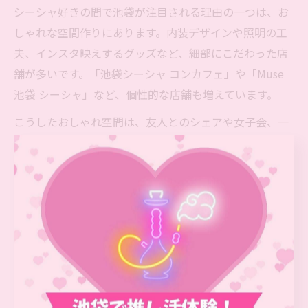
シーシャ好きの間で池袋が注目される理由の一つは、お
しゃれな空間作りにあります。内装デザインや照明の工
夫、インスタ映えするグッズなど、細部にこだわった店
舗が多いです。「池袋シーシャ コンカフェ」や「Muse
池袋 シーシャ」など、個性的な店舗も増えています。
こうしたおしゃれ空間は、友人とのシェアや女子会、一
人時間などさまざまなシーンに適しています。レビュー
では「非日常感が味わえる」「写真映えする」といった
声が多く、リピーターの多さも特徴です。
ただし、人気店は混雑しやすいため、事前予約や混雑時
間帯の確認が必須です。初めて訪れる場合は、口コミや
公式情報を参考に、自分の目的に合ったおしゃれ空間を
選ぶのが満足度アップのコツです。