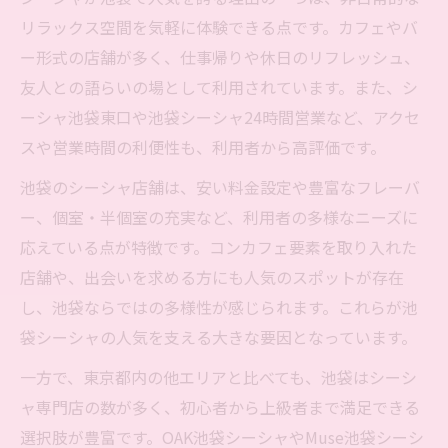
リラックス空間を気軽に体験できる点です。カフェやバ
シーシャで叶える池袋のリラックスライフ
ー形式の店舗が多く、仕事帰りや休日のリフレッシュ、
池袋でのシーシャ活用法と充実のポイント
友人との語らいの場として利用されています。また、シ
池袋のシーシャで仕事や交流を楽しむコツ
ーシャ池袋東口や池袋シーシャ24時間営業など、アクセ
快適空間で味わう池袋シーシャの利用法
スや営業時間の利便性も、利用者から高評価です。
夜の池袋で楽しむシーシャの新スタイルを解説
池袋のシーシャ店舗は、安い料金設定や豊富なフレーバ
夜の池袋で新感覚シーシャ体験を味わう方
ー、個室・半個室の充実など、利用者の多様なニーズに
法
応えている点が特徴です。コンカフェ要素を取り入れた
池袋ナイトライフとシーシャの組み合わせ
店舗や、出会いを求める方にも人気のスポットが存在
術
し、池袋ならではの多様性が感じられます。これらが池
夜に映える池袋シーシャの楽しみ方を紹介
袋シーシャの人気を支える大きな要因となっています。
シーシャが夜の池袋で人気の理由を解説
一方で、東京都内の他エリアと比べても、池袋はシーシ
池袋の夜に最適なシーシャスタイルを紹介
ャ専門店の数が多く、初心者から上級者まで満足できる
選択肢が豊富です。OAK池袋シーシャやMuse池袋シーシ