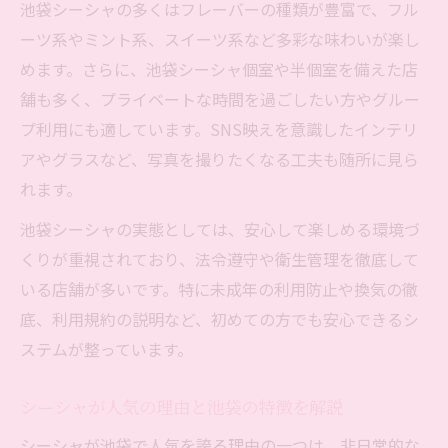
池袋シーシャの多くはフレーバーの種類が豊富で、フル
ント
ーツ系やミント系、スイーツ系など多彩な味わいが楽し
池袋でシーシャ初心者が気をつけたい点
めます。さらに、池袋シーシャ個室や半個室を備えた店
初めてのシーシャ体験に最適な池袋の特徴
舗も多く、プライベートな時間を過ごしたい方やグルー
池袋のシーシャ初心者向け安心ガイド
プ利用にも適しています。SNS映えを意識したインテリ
合法性とトレンドが分かる池袋シーシャ最新事
アやグラスなど、写真を撮りたくなる工夫も随所に見ら
情
れます。
池袋シーシャの合法性と最新トレンド事情
池袋シーシャの実態としては、安心して楽しめる環境づ
シーシャの合法性に関する池袋での現状
くりが重視されており、法令遵守や衛生管理を徹底して
池袋で注目されるシーシャトレンドを解説
いる店舗が多いです。特に未成年の利用防止や換気の徹
シーシャは合法か不安な方へ池袋の実情紹
底、利用規約の説明など、初めての方でも安心できるシ
介
ステムが整っています。
池袋シーシャの安全性と流行のポイント
シーシャが人気の理由と池袋の特徴を解説
快適なひとときに最適な池袋シーシャ活用法
池袋シーシャで快適な時間を過ごす活用術
シーシャが池袋で人気を誇る理由の一つは、非日常的な