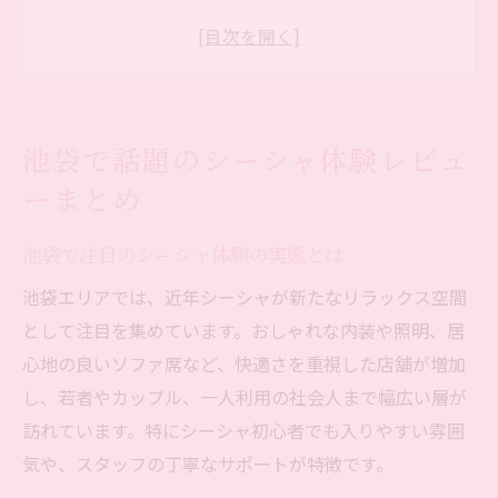
池袋でシーシャを楽しむ際の心得と注意点
シーシャ体験で分かる池袋ユーザーの声
実際に利用した池袋シーシャのレビュー集
リラックス空間を満喫できる池袋シーシャ案内
池袋で話題のシーシャ体験レビュ
池袋シーシャのリラックス空間を徹底紹介
ーまとめ
シーシャで満喫する池袋の静かな居心地
池袋シーシャで味わえる癒しの時間と雰囲
池袋で注目のシーシャ体験の実態とは
気
池袋エリアでは、近年シーシャが新たなリラックス空間
シーシャ好きが推す池袋のおしゃれな空間
として注目を集めています。おしゃれな内装や照明、居
池袋でシーシャを楽しむ理想の過ごし方
心地の良いソファ席など、快適さを重視した店舗が増加
し、若者やカップル、一人利用の社会人まで幅広い層が
シーシャ初心者が安心できる池袋の選び方
訪れています。特にシーシャ初心者でも入りやすい雰囲
初心者に優しい池袋シーシャの選び方とは
気や、スタッフの丁寧なサポートが特徴です。
シーシャ初体験でも安心の池袋店選びポイ