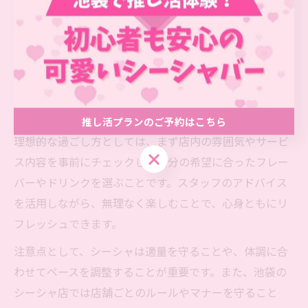
池袋でシーシャを楽しむ理想の過ごし方
池袋でシーシャを満喫するためには、利用シーンや目的
に合わせた過ごし方が大切です。例えば、仕事終わりの
リフレッシュや休日のリラックスタイム、友人やパート
ナーとの語らいなど、多様なニーズに応じた店舗選びが
ポイントになります。
推し活プランのご予約はこちら
理想的な過ごし方としては、まず店内の雰囲気やサービ
推し活プランのご予約はこちら
ス内容を事前にチェックし、自分の希望に合ったフレー
バーやドリンクを選ぶことです。スタッフのアドバイス
を活用しながら、無理なく楽しむことで、心身ともにリ
フレッシュできます。
注意点として、シーシャは適量を守ることや、体調に合
わせてペースを調整することが重要です。また、池袋の
シーシャ店では店舗ごとのルールやマナーを守ること