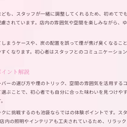
煙の量と質を左右するシーシャの炭の使い方
なども、スタッフが一緒に調整してくれるため、初めてで
炭の火力調整でシーシャを安全に楽しむ方法
配慮されています。店内の雰囲気や空間を楽しみながら、
シーシャの煙をきれいに出すコツと注意点
池袋流シーシャの炭と煙の扱い方を解説
てしまうケースや、炭の配置を誤って煙が焦げ臭くなるこ
やすくなります。初心者はスタッフとのコミュニケーショ
ポイント解説
ーバーの選び方や煙のトリック、空間の雰囲気を活用する
て選ぶことで、初心者でも自分に合った味わいを見つけや
す。
ックに挑戦するのも池袋ならではの体験ポイントです。ス
。店内の照明やインテリアも工夫されているため、リラッ