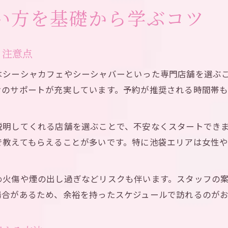
初心者も安心できるシーシャの正しい楽しみ方
い方を基礎から学ぶコツ
初心者がシーシャを安心して楽しむための手順
シーシャの吸い方と初心者に優しい楽しみ方解説
と注意点
初めてでも安心なシーシャの基本マナーとポイン
はシーシャカフェやシーシャバーといった専門店舗を選ぶ
シーシャ初心者が失敗しないための楽しみ方ガイ
のサポートが充実しています。予約が推奨される時間帯も
池袋でシーシャ初心者におすすめの楽しみ方とは
自宅で再現しやすいシーシャの手順とポイント
説明してくれる店舗を選ぶことで、不安なくスタートでき
自宅でシーシャを楽しむための再現手順のコツ
で教えてもらえることが多いです。特に池袋エリアは女性
シーシャを自宅で簡単に再現する基本ポイント
自宅シーシャのセットアップと操作の流れ
め火傷や煙の出し過ぎなどリスクも伴います。スタッフの
初心者でもできる自宅シーシャの手順と注意点
場合があるため、余裕を持ったスケジュールで訪れるのがお
池袋で学んだシーシャを自宅で楽しむ方法
水とフレーバーを極めるシーシャ操作術