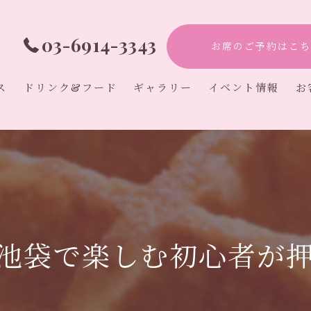
03-6914-3343
お席のご予約はこち
ス
ドリンク&フード
ギャラリー
イベント情報
お
アフタヌーンティ
カフェ
オタ活
初心者
推し活
池袋で楽しむ初心者が