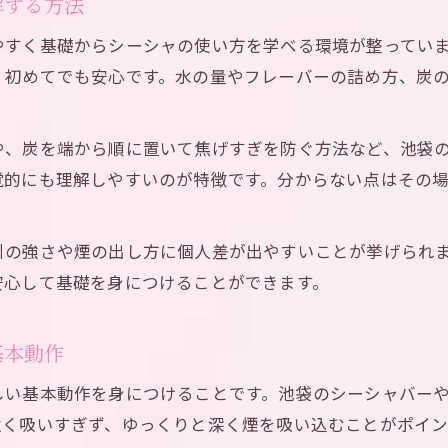
解する方法
シーシャの水量とフレーバーの選び方と極め方
やすく基礎からシーシャの使い方を学べる環境が整ってい
香りを高めるシーシャの水とフレーバー調整術
、初めてでも安心です。水の量やフレーバーの詰め方、炭
シーシャ操作の基本となる水とフレーバーの関係
最高の香りを楽しむシーシャの水管理方法
や、炭を端から順に置いて焦げすぎを防ぐ方法など、池袋
シーシャのフレーバーを活かす操作のポイント
覚的にも理解しやすいのが特徴です。分からない点はその
香り豊かなシーシャを池袋で体験するポイント
池袋で香り豊かなシーシャを体験するための工夫
引の強さや煙の出し方に個人差が出やすいことが挙げられ
シーシャの香りを池袋で最大限楽しむコツ
推し活プランのご予約はこちら
推し活プランのご予約はこちら
安心して基礎を身につけることができます。
初心者でもできる香り重視のシーシャ体験方法
香り豊かなシーシャの選び方と池袋での楽しみ方
基本動作
池袋で味わう香り高いシーシャを体験する秘訣
しい基本動作を身につけることです。池袋のシーシャバー
失敗しない炭と煙の扱い方を徹底解説
強く吸いすぎず、ゆっくりと深く煙を吸い込むことがポイン
シーシャの炭を失敗せずに扱うポイント