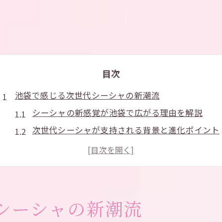
目次
池袋で感じる次世代シーシャの新潮流
シーシャの新感覚が池袋で広がる理由を解説
次世代シーシャが支持される背景と進化ポイント
池袋で楽しむシーシャの最新トレンド事情
従来と異なるシーシャ体験を池袋で実感
シーシャ文化が池袋で変わるきっかけとは
未来感あふれるシーシャを池袋で体験
シーシャの新潮流
シーシャの未来型体験が池袋で叶う理由