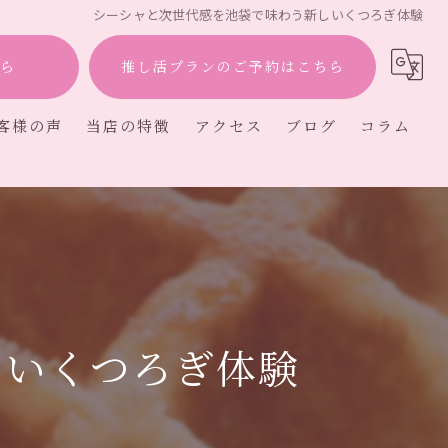
シーシャと次世代感を池袋で味わう新しいくつろぎ体験
ら
推し活プランのご予約はこちら
客様の声
当店の特徴
アクセス
ブログ
コラム
ー
しいくつろぎ体験