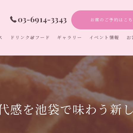
03-6914-3343
お席のご予約はこち
ス
ドリンク&フード
ギャラリー
イベント情報
お
アフタヌーンティ
カフェ
オタ活
初心者
推し活
代感を池袋で味わう新