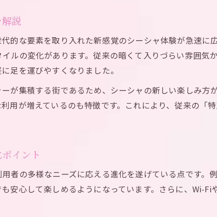
池袋で出会える次世代シーシャの特徴とは
を解説
新しいシーシャ体験が日常を変える瞬間
世代的な要素を取り入れた新感覚のシーシャ体験が急速に
未来感漂うシーシャスタイルの魅力紹介
タイルの変化があります。従来の暗くて入りづらい雰囲気
池袋で味わうシーシャの新たな価値観
軽に足を運びやすくなりました。
くつろぎ空間で味わう池袋のシーシャ革命
ャーが集積する街であるため、シーシャの新しい楽しみ方
池袋のシーシャ空間が生み出すリラックス体験
な利用が増えているのも特徴です。これにより、従来の「特
くつろぎと新しさが融合するシーシャの魅力
シーシャが池袋で愛される理由を深掘り解説
池袋で見つかる次世代シーシャのくつろぎ術
化ポイント
居心地よく過ごせるシーシャスポットの選び方
利用者の多様なニーズに応える進化を遂げている点です。
次世代志向のシーシャスポットが池袋に集結
も安心して楽しめるようになっています。さらに、Wi-F
池袋に集まる次世代シーシャスポットの特徴
最新設備が魅力のシーシャ店舗を池袋で探す