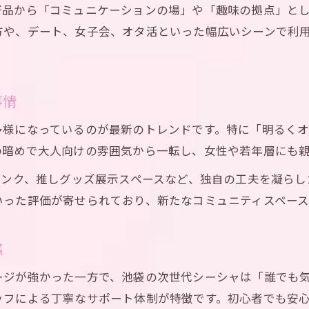
好品から「コミュニケーションの場」や「趣味の拠点」と
シーシャを楽しむための池袋ならではの要素
方や、デート、女子会、オタ活といった幅広いシーンで利
池袋で進化するシーシャスポットの選び方
。
新時代のシーシャ体験を池袋で満喫しよう
深夜に楽しむシーシャで池袋の夜を彩る
事情
シーシャが夜の池袋で人気を集める理由
多様になっているのが最新のトレンドです。特に「明るく
深夜営業のシーシャスポット活用術紹介
の暗めで大人向けの雰囲気から一転し、女性や若年層にも
池袋で深夜に味わうシーシャのくつろぎ方
リンク、推しグッズ展示スペースなど、独自の工夫を凝ら
推し活プランのご予約はこちら
推し活プランのご予約はこちら
一人でも楽しめる池袋の夜シーシャ体験
いった評価が寄せられており、新たなコミュニティスペース
深夜シーシャで池袋の夜をもっと特別に
シーシャ初心者に優しい池袋の新感覚体験
感
初めてでも安心な池袋のシーシャ体験法
ージが強かった一方で、池袋の次世代シーシャは「誰でも
シーシャ初心者が池袋で楽しむためのポイント
ッフによる丁寧なサポート体制が特徴です。初心者でも安