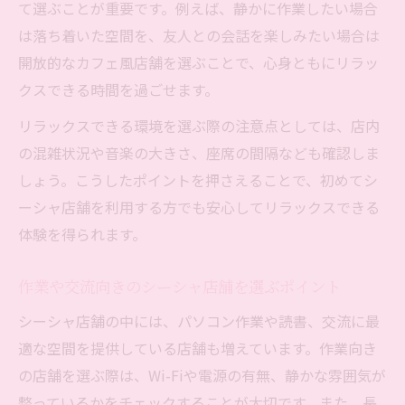
て選ぶことが重要です。例えば、静かに作業したい場合
シーシャ作業利用に適した空間づくりの秘
は落ち着いた空間を、友人との会話を楽しみたい場合は
訣
開放的なカフェ風店舗を選ぶことで、心身ともにリラッ
友人や恋人と楽しむシーシャ店舗の魅力
クスできる時間を過ごせます。
シーシャ店舗で選ぶおすすめの過ごし方
リラックスできる環境を選ぶ際の注意点としては、店内
シーシャ店舗選びで重視したい安全ポイント
の混雑状況や音楽の大きさ、座席の間隔なども確認しま
シーシャ店舗の健康リスクと対策の基本
しょう。こうしたポイントを押さえることで、初めてシ
安全にシーシャを楽しむための店舗環境
ーシャ店舗を利用する方でも安心してリラックスできる
年齢確認や身分証提示の必要性を解説
体験を得られます。
シーシャ店舗で安心して過ごすチェック項
目
作業や交流向きのシーシャ店舗を選ぶポイント
違法営業を避けるためのシーシャ店舗選び
シーシャ店舗の中には、パソコン作業や読書、交流に最
料金やシステムを比べて納得できるシーシャ
適な空間を提供している店舗も増えています。作業向き
シーシャ店舗の料金体系と選び方のコツ
の店舗を選ぶ際は、Wi-Fiや電源の有無、静かな雰囲気が
整っているかをチェックすることが大切です。また、長