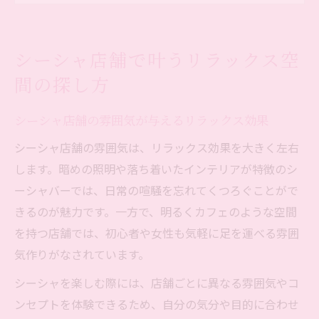
シーシャ店舗の場所選びで快適体験を実現
新店舗やカフェ風シーシャ店舗の特徴とは
シーシャ店舗で叶うリラックス空
シーシャ専門店で叶う心地よい空間作りの
間の探し方
コツ
初めてでも安心して楽しめるシーシャ体験術
シーシャ店舗の雰囲気が与えるリラックス効果
初めての方も安心なシーシャ店舗の選び方
シーシャ店舗の雰囲気は、リラックス効果を大きく左右
シーシャ体験時に知っておきたい安全知識
します。暗めの照明や落ち着いたインテリアが特徴のシ
シーシャ店舗でのふかし方やマナーを解説
ーシャバーでは、日常の喧騒を忘れてくつろぐことがで
シーシャ店舗のチャージやシステムの基本
きるのが魅力です。一方で、明るくカフェのような空間
シーシャ店舗スタッフのサポートの活用法
を持つ店舗では、初心者や女性も気軽に足を運べる雰囲
気作りがなされています。
雰囲気重視の方に最適なシーシャの楽しみ方
おしゃれなシーシャ店舗で雰囲気を満喫
シーシャを楽しむ際には、店舗ごとに異なる雰囲気やコ
ンセプトを体験できるため、自分の気分や目的に合わせ
シーシャ店舗の居心地を左右する要素とは