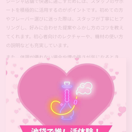
シーシャ店舗で快適に過ごすためには、スタッフのサポ
ートを積極的に活用するのがポイントです。初めての方
やフレーバー選びに迷った際は、スタッフが丁寧にヒア
リングし、好みに合わせた提案やふかし方のコツを教え
てくれます。初心者向けのレクチャーや、機材の使い方
の説明なども充実しています。
また、体調が優れない場合や煙の強さが気になるとき
も、すぐに相談できる環境が整っています。リラックス
した空間作りや、衛生管理もしっかりしている店舗が多
いため、安心してシーシャ体験を楽しめます。スタッフ
とのコミュニケーションを通じて、自分に合った楽しみ
方やおすすめフレーバーを見つけるのも、シーシャ店舗
ならではの魅力です。