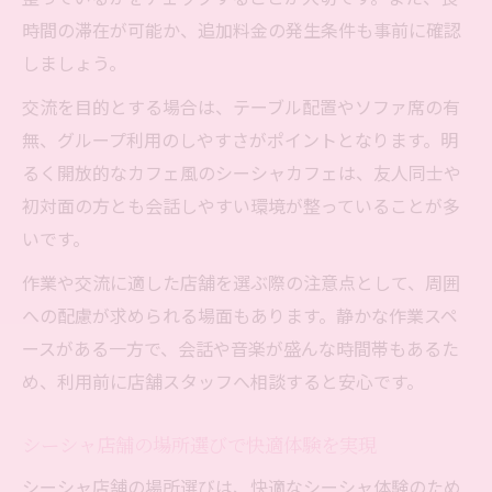
シーシャ店舗のチャージや追加料金の詳細
時間の滞在が可能か、追加料金の発生条件も事前に確認
シーシャ専門店と居酒屋の料金比較ポイン
しましょう。
ト
交流を目的とする場合は、テーブル配置やソファ席の有
シーシャ利用時の料金相場と注意点を解説
無、グループ利用のしやすさがポイントとなります。明
シーシャ作業利用時にお得な店舗の特徴
るく開放的なカフェ風のシーシャカフェは、友人同士や
作業や交流に最適なシーシャの空間作りのコツ
初対面の方とも会話しやすい環境が整っていることが多
シーシャ店舗で快適に作業するための工夫
いです。
シーシャ作業利用に適した店舗の条件とは
作業や交流に適した店舗を選ぶ際の注意点として、周囲
シーシャ店舗の雰囲気と集中力の関係性
への配慮が求められる場面もあります。静かな作業スペ
交流を深めるシーシャ店舗の選び方ガイド
ースがある一方で、会話や音楽が盛んな時間帯もあるた
シーシャ店舗での居心地アップのポイント
め、利用前に店舗スタッフへ相談すると安心です。
シーシャ店舗の場所選びで快適体験を実現
シーシャ店舗の場所選びは、快適なシーシャ体験のため