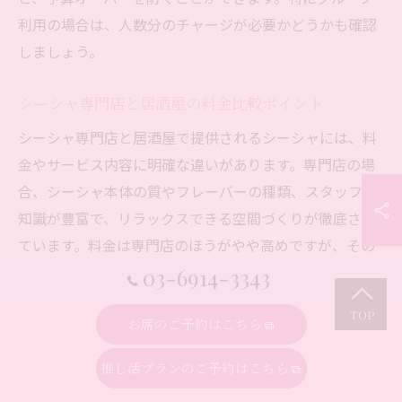
利用の場合は、人数分のチャージが必要かどうかも確認
しましょう。
シーシャ専門店と居酒屋の料金比較ポイント
シーシャ専門店と居酒屋で提供されるシーシャには、料
金やサービス内容に明確な違いがあります。専門店の場
合、シーシャ本体の質やフレーバーの種類、スタッフの
知識が豊富で、リラックスできる空間づくりが徹底され
ています。料金は専門店のほうがやや高めですが、その
分丁寧な説明や、初心者向けのサポートが充実していま
03-6914-3343
す。
お席のご予約はこちら
一方、居酒屋でのシーシャは比較的リーズナブルな価格
設定が多いものの、フレーバーの選択肢や設備に限りが
推し活プランのご予約はこちら
ある場合もあります。飲食とセットで楽しみたい方や、