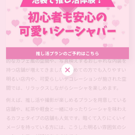
雰囲気重視の方に最適なシーシャ
の楽しみ方
おしゃれなシーシャ店舗で雰囲気を満喫
シーシャ店舗を選ぶ際には、店舗ごとの雰囲気やインテ
リアが大きなポイントとなります。最近では明るく開放
推し活プランのご予約はこちら
的なカフェ風の空間や、写真映えするおしゃれな内装を
推し活プランのご予約はこちら
持つ店舗が増えてきました。初めての方でも入りやすい
明るい店内や、可愛らしいデコレーションが施された空
間では、リラックスしながらシーシャを楽しめます。
例えば、推し活や撮影が楽しめるプランを用意している
店舗や、紅茶や軽食と一緒にゆったりシーシャを味わえ
るカフェタイプの店舗も人気です。暗くて入りにくいイ
メージを持っている方には、こうした明るい雰囲気のシ